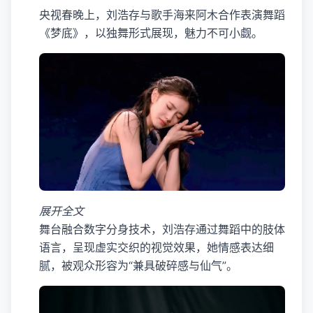
央视春晚上，刘浩存与歌手海来阿木合作表演舞蹈
《梦底》，以独舞形式展现，魅力不可小觑。
展开全文
舞台融合数字分身技术，刘浩存通过舞蹈中的肢体
语言，呈现虚实交织的视觉效果，她情感表达细
腻，被观众形容为“兼具破碎感与仙气”。