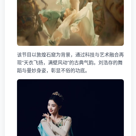
该节目以敦煌石窟为背景，通过科技与艺术融合再
现“天衣飞扬，满壁风动”的古典气韵。刘浩存的舞
蹈与曼妙身姿，彰显不俗的功底。