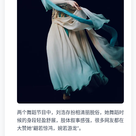
两个舞蹈节目中，刘浩存扮相清丽脱俗，她舞蹈时
候的身段轻盈舒展，肢体叙事感强，很多网友都在
大赞她“翩若惊鸿，婉若游龙”。