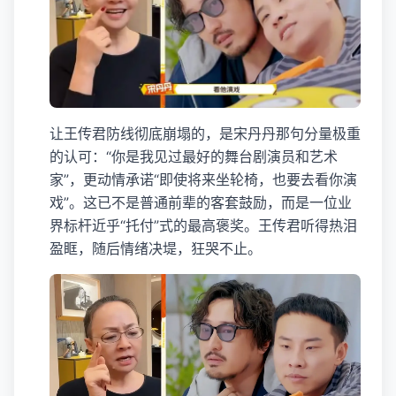
让王传君防线彻底崩塌的，是宋丹丹那句分量极重
的认可：“你是我见过最好的舞台剧演员和艺术
家”，更动情承诺“即使将来坐轮椅，也要去看你演
戏”。这已不是普通前辈的客套鼓励，而是一位业
界标杆近乎“托付”式的最高褒奖。王传君听得热泪
盈眶，随后情绪决堤，狂哭不止。