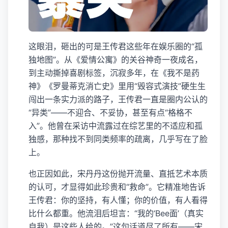
这眼泪，砸出的可是王传君这些年在娱乐圈的“孤
独地图”。从《爱情公寓》的关谷神奇一夜成名，
到主动撕掉喜剧标签，沉寂多年，在《我不是药
神》《罗曼蒂克消亡史》里用“毁容式演技”硬生生
闯出一条实力派的路子，王传君一直是圈内公认的
“异类”——不迎合、不妥协，甚至有点“格格不
入”。他曾在采访中流露过在综艺里的不适应和孤
独感，那种找不到同类频率的疏离，几乎写在了脸
上。
也正因如此，宋丹丹这份抛开流量、直抵艺术本质
的认可，才显得如此珍贵和“救命”。它精准地告诉
王传君：你的坚持，有人懂；你的价值，有人看得
比什么都重。他流泪后坦言：“我的‘Bee面’（真实
自我）是这些人给的。”这句话道尽了所有——宋