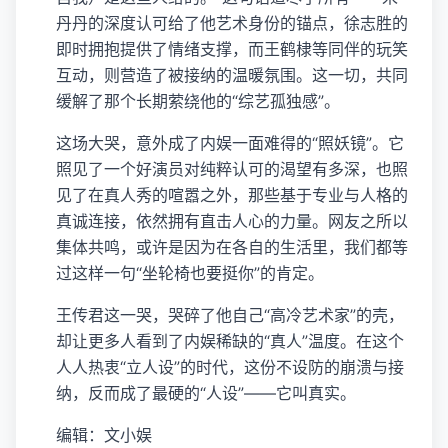
丹丹的深度认可给了他艺术身份的锚点，徐志胜的
即时拥抱提供了情绪支撑，而王鹤棣等同伴的玩笑
互动，则营造了被接纳的温暖氛围。这一切，共同
缓解了那个长期萦绕他的“综艺孤独感”。
这场大哭，意外成了内娱一面难得的“照妖镜”。它
照见了一个好演员对纯粹认可的渴望有多深，也照
见了在真人秀的喧嚣之外，那些基于专业与人格的
真诚连接，依然拥有直击人心的力量。网友之所以
集体共鸣，或许是因为在各自的生活里，我们都等
过这样一句“坐轮椅也要挺你”的肯定。
王传君这一哭，哭碎了他自己“高冷艺术家”的壳，
却让更多人看到了内娱稀缺的“真人”温度。在这个
人人热衷“立人设”的时代，这份不设防的崩溃与接
纳，反而成了最硬的“人设”——它叫真实。
编辑：文小娱