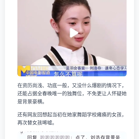
在资历尚浅、功底一般，又没什么爆剧的情况下，
还能占据全春晚唯一的独舞位，不免更让人怀疑她
是背景豪横。
还有网友回想起当初在她家舞蹈学校瘫痪的女孩，
再次替女孩唏嘘。