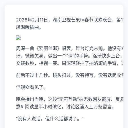
2026年2月11日，湖南卫视芒果tv春节联欢晚会，第1
段温暖插曲。
周深一曲《爱丽丝卿》唱罢，舞台灯光未熄。他没有立
琦，微微欠身，做出一个“请”的手势。洛琦快步上台，
交谈数秒，相视一笑。周深轻轻拍了拍洛琦的手臂，这
前后不过十几秒。镜头扫过，没有特写，没有话筒收音
但观众看见了。
晚会播出当晚，这段“无声互动”被无数网友截屏、反复
意# 阅读量半小时破亿，讨论区涌入上万条留言。
“没有人说话，但什么话都说了。”