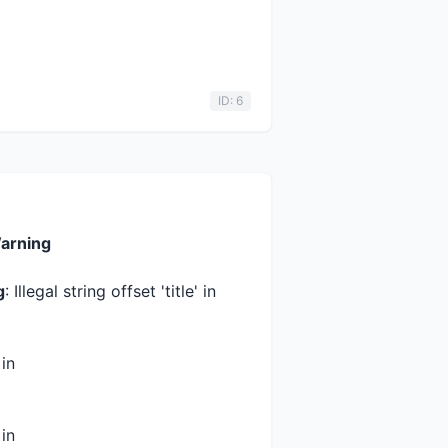
ID: 6
arning
g
: Illegal string offset 'title' in
 in
 in