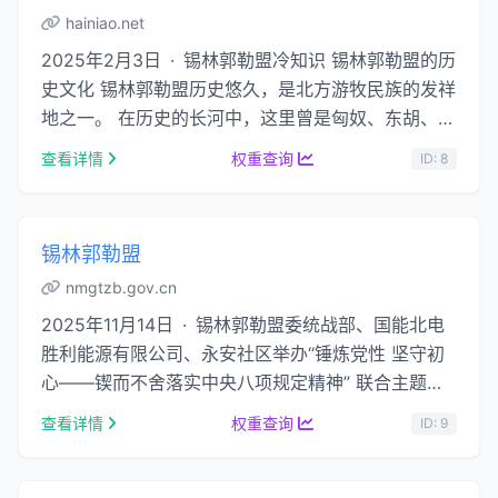
hainiao.net
2025年2月3日 · 锡林郭勒盟冷知识 锡林郭勒盟的历
史文化 锡林郭勒盟历史悠久，是北方游牧民族的发祥
地之一。 在历史的长河中，这里曾是匈奴、东胡、鲜
卑、突厥、蒙古等民族的繁衍生息之地，各民 …...
查看详情
权重查询
ID: 8
锡林郭勒盟
nmgtzb.gov.cn
2025年11月14日 · 锡林郭勒盟委统战部、国能北电
胜利能源有限公司、永安社区举办“锤炼党性 坚守初
心——锲而不舍落实中央八项规定精神” 联合主题党
日活动 2025-06-30 锡林郭勒盟三地铸牢中华民族
查看详情
权重查询
ID: 9
…...