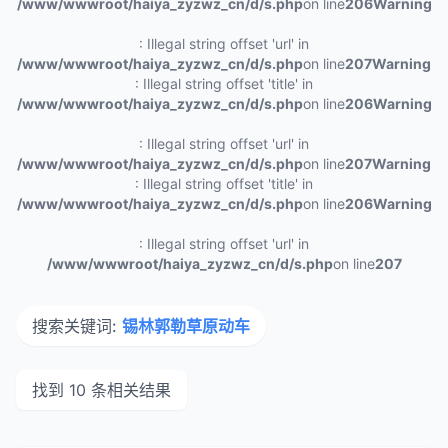
/www/wwwroot/haiya_zyzwz_cn/d/s.php
on line
206
Warning
: Illegal string offset 'url' in
/www/wwwroot/haiya_zyzwz_cn/d/s.php
on line
207
Warning
: Illegal string offset 'title' in
/www/wwwroot/haiya_zyzwz_cn/d/s.php
on line
206
Warning
: Illegal string offset 'url' in
/www/wwwroot/haiya_zyzwz_cn/d/s.php
on line
207
Warning
: Illegal string offset 'title' in
/www/wwwroot/haiya_zyzwz_cn/d/s.php
on line
206
Warning
: Illegal string offset 'url' in
/www/wwwroot/haiya_zyzwz_cn/d/s.php
on line
207
搜索关键词:
锡林郭勒草原动车
找到 10 条相关结果