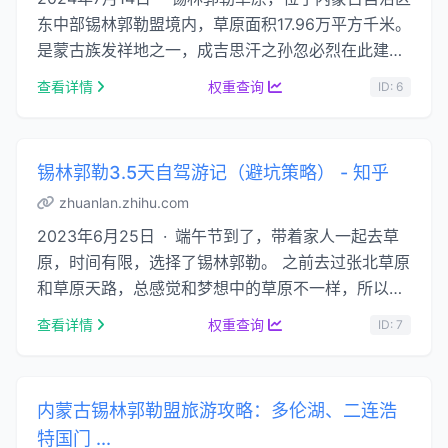
东中部锡林郭勒盟境内，草原面积17.96万平方千米。
是蒙古族发祥地之一，成吉思汗之孙忽必烈在此建立
元上都并继承帝位。 锡林郭勒草原既是国家重 …...
查看详情
权重查询
ID: 6
锡林郭勒3.5天自驾游记（避坑策略） - 知乎
zhuanlan.zhihu.com
2023年6月25日 · 端午节到了，带着家人一起去草
原，时间有限，选择了锡林郭勒。 之前去过张北草原
和草原天路，总感觉和梦想中的草原不一样，所以这
次决定，开车去内蒙。 先说下路线：北京-多伦县-
查看详情
权重查询
ID: 7
…...
内蒙古锡林郭勒盟旅游攻略：多伦湖、二连浩
特国门 ...