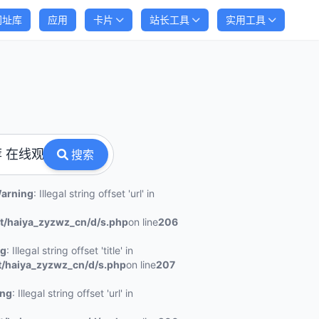
网址库
应用
卡片
站长工具
实用工具
搜索
arning
: Illegal string offset 'url' in
/haiya_zyzwz_cn/d/s.php
on line
206
ng
: Illegal string offset 'title' in
haiya_zyzwz_cn/d/s.php
on line
207
ing
: Illegal string offset 'url' in