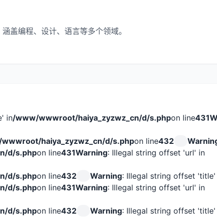
，涵盖编程、设计、语言等多个领域。
e' in
/www/wwwroot/haiya_zyzwz_cn/d/s.php
on line
431
W
wwwroot/haiya_zyzwz_cn/d/s.php
on line
432
Warnin
n/d/s.php
on line
431
Warning
: Illegal string offset 'url' in
n/d/s.php
on line
432
Warning
: Illegal string offset 'title'
n/d/s.php
on line
431
Warning
: Illegal string offset 'url' in
n/d/s.php
on line
432
Warning
: Illegal string offset 'title'