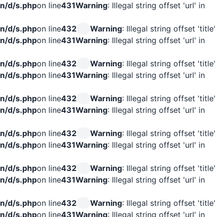
n/d/s.php
on line
431
Warning
: Illegal string offset 'url' in
n/d/s.php
on line
432
Warning
: Illegal string offset 'title'
n/d/s.php
on line
431
Warning
: Illegal string offset 'url' in
n/d/s.php
on line
432
Warning
: Illegal string offset 'title'
n/d/s.php
on line
431
Warning
: Illegal string offset 'url' in
n/d/s.php
on line
432
Warning
: Illegal string offset 'title'
n/d/s.php
on line
431
Warning
: Illegal string offset 'url' in
n/d/s.php
on line
432
Warning
: Illegal string offset 'title'
n/d/s.php
on line
431
Warning
: Illegal string offset 'url' in
n/d/s.php
on line
432
Warning
: Illegal string offset 'title'
n/d/s.php
on line
431
Warning
: Illegal string offset 'url' in
n/d/s.php
on line
432
Warning
: Illegal string offset 'title'
n/d/s.php
on line
431
Warning
: Illegal string offset 'url' in