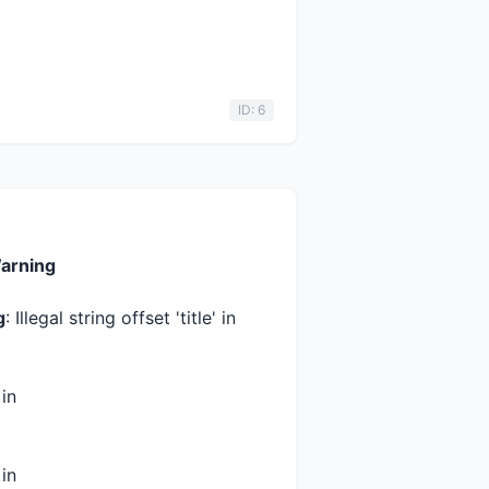
ID: 6
arning
g
: Illegal string offset 'title' in
 in
 in