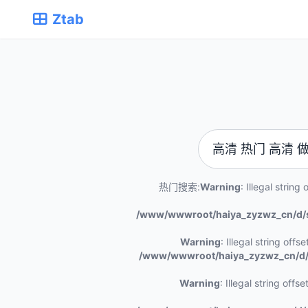
Ztab
热门搜索:
Warning
: Illegal string o
/www/wwwroot/haiya_zyzwz_cn/d/
Warning
: Illegal string offset 
/www/wwwroot/haiya_zyzwz_cn/d/
Warning
: Illegal string offset 