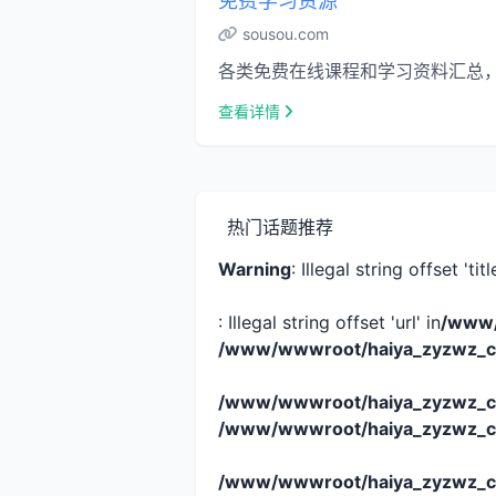
免费学习资源
sousou.com
各类免费在线课程和学习资料汇总
查看详情
热门话题推荐
Warning
: Illegal string offset 'titl
: Illegal string offset 'url' in
/www/
/www/wwwroot/haiya_zyzwz_c
/www/wwwroot/haiya_zyzwz_c
/www/wwwroot/haiya_zyzwz_c
/www/wwwroot/haiya_zyzwz_c