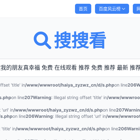
首页
百度风云榜
搜搜看
ffset 'title' in
/www/wwwroot/haiya_zyzwz_cn/d/s.php
on line
206
W
s.php
on line
207
Warning
: Illegal string offset 'title' in
/www/wwwroot
'url' in
/www/wwwroot/haiya_zyzwz_cn/d/s.php
on line
207
Warni
s.php
on line
206
Warning
: Illegal string offset 'url' in
/www/wwwroot/
'title' in
/www/wwwroot/haiya_zyzwz_cn/d/s.php
on line
206
Warn