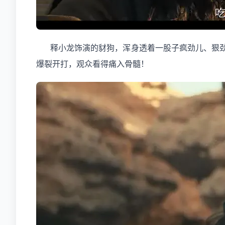
释小龙饰演的豺狗，浑身透着一股子疯劲儿、狠
爆裂开打，观众看得痛入骨髓！