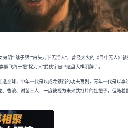
女鬼阴”“瞎子狠”“白头刀下无活人”，曾经大火的《目中无人》就
鹏飞终于把“捉刀人”武侠宇宙IP这盘大棋明牌了。
星红透全球，中年一代是以成龙领衔的功夫喜剧，青年一代是以李
龙、曹骏、谢苗三人，一度被视为未来武打片的扛把子，但随着