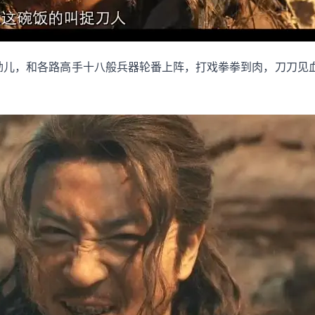
劲儿，和各路高手十八般兵器轮番上阵，打戏拳拳到肉，刀刀见