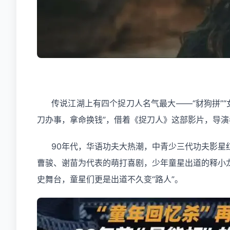
传说江湖上有四个捉刀人名气最大——“豺狗拼”“
刀办事，拿命换钱”，借着《捉刀人》这部影片，导演秦
90年代，华语功夫大热潮，中青少三代功夫影
曹骏、谢苗为代表的萌打喜剧，少年童星出道的释小
史舞台，童星们更是出道不久变“路人”。