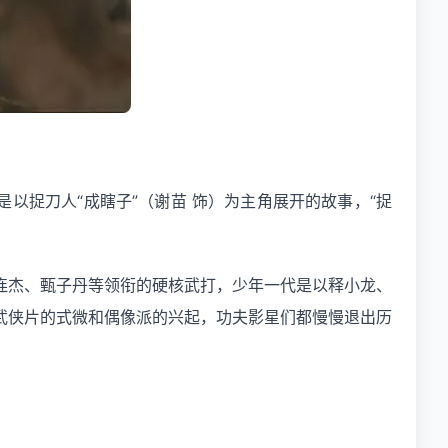
是以捉刀人“成瞎子”（谢苗 饰）为主角展开的故事，“捉
连杰、甄子丹等领衔的硬核武打，少年一代是以释小龙、
武侠片的式微和偶像派的兴起，功夫影星们都慢慢退出历