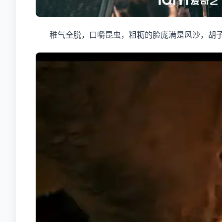
稚气全脱，口嚼昆虫，粗粝的脸庞满是风沙，胡