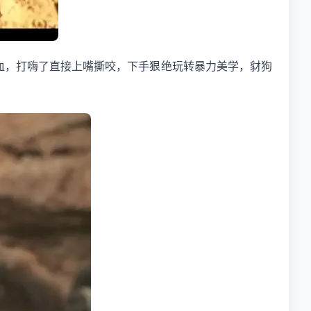
血，打嗨了直接上嘴撕咬，下手狠绝玩转暴力美学，豺狗