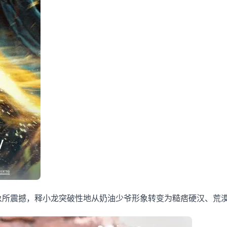
象所震撼，释小龙突破性地从奶油少爷形象转变为糙痞硬汉、荒