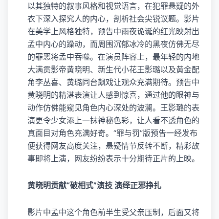
以其独特的叙事风格和视觉语言，在犯罪悬疑的外
衣下深入探究人的内心，剖析社会尖锐议题。影片
在美学上风格独特，预告中雨夜诡诞的红光映射出
孟中内心的躁动，而周围沉郁冰冷的黑夜仿佛无尽
的罪恶将孟中吞噬。在演员阵容上，最年轻的内地
大满贯影帝黄晓明、新生代小花王影璐以及黄金配
角李丛喜、黄璐同台飙戏让观众充满期待。预告中
黄晓明的精湛表演让人感到惊喜，通过他的眼神与
动作仿佛能窥见角色内心深处的波澜。王影璐的表
演更令少女添上一抹神秘色彩，让人看不透角色的
真面目对角色充满好奇。“罪与罚”版预告一经发布
便获得网友高度关注，悬疑情节反转不断，精彩故
事即将上演，网友纷纷表示十分期待正片的上映。
黄晓明贡献“破相式”演技 演绎正邪挣扎
影片中孟中这个角色前半生受父亲压制，后面又将