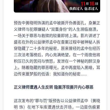
预告中黄晓明饰演的孟中被撕开伪善面孔，身兼正
义律师与犯罪嫌疑人“双重身份”的人生濒临崩溃，
一场关于罪恶与救赎的较量即将上演。影片讲述了
盛名在外的公益律师孟中在查案过程中被神秘人拆
穿隐藏了二十多年的秘密，原来曾经的孟中在经历
三次法考落榜后，内心充满绝望，在一个雨夜他将
积压已久的苦闷与愤怒，发泄在一个神秘的醉汉身
上。随着隐藏的罪恶曝光，孟中再度陷入黑暗，耳
边传来噩梦般的低语：我知道你的秘密……
正义律师遭遇人生反转 隐案浮现撕开内心罪恶
这次发布的“罪与罚”版预告以公益律师孟中（黄晓
明 饰）在地下车库遭遇伏击开场，一边是伤痕累