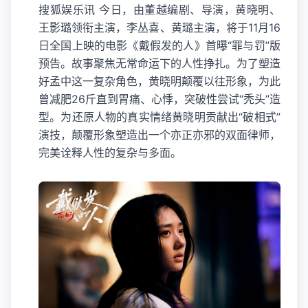
搜狐娱乐讯 今日，由董越编剧、导演，黄晓明、
王影璐领衔主演，李丛喜、黄璐主演，将于11月16
日全国上映的电影《戴假发的人》首曝“罪与罚”版
预告。故事聚焦无常命运下的人性挣扎。为了塑造
好孟中这一复杂角色，黄晓明颠覆以往形象，为此
曾减肥26斤直到胃痛、心悸，突破性尝试“秃头”造
型。为还原人物的真实情绪黄晓明贡献出“破相式”
演技，颠覆形象塑造出一个亦正亦邪的双面律师，
完美诠释人性的复杂与多面。