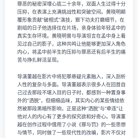
罪恶的秘密深埋心底二十余年，双面人生过得十分
压抑，在表演上充满挑战性和突破空间。黄晓明颠
覆形象贡献“破相式”演技，狠下功夫打磨细节，在
剧组的日子他选择住在片场，亲身体验年轻孟中的
真实生存环境。黄晓明曾与导演坦言在孟中身上看
见过自己的影子，这种共鸣让他能够更加深入角色
内心，将孟中前半生的压抑与罪恶还有后半生的痛
苦与挣扎鲜活呈现。
导演董越在影片中将犯罪悬疑元素融入，深入剖析
人性的复杂与多面。导演董越表示很多人在回首自
己过去那段不堪入目的日子时，都感到一种置身事
外的“洒脱”，但细细品味，其实内心的某些情结依
然被那段黑暗所影响，正是这种“洒脱”与“牵连”让
他对人的内心有了更多的探究欲和好奇心。导演董
越在创作过程中借用了小说《罪与罚》的一些思想
与情节，同时做了一些现代性的改编，影片不仅对