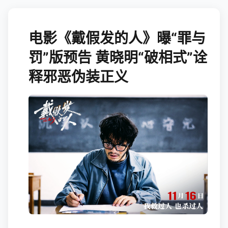
电影《戴假发的人》曝“罪与
罚”版预告 黄晓明“破相式”诠
释邪恶伪装正义