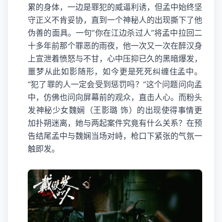
累的身体，一边是罪犯的威逼利诱，但孟中始终坚
守正义不肯妥协，直到一个神秘人的出现撕下了他
伪善的面具。一句“你在江边杀过人”将孟中拉回二
十多年前那个罪恶的雨夜，他一次又一次在醉汉身
上宣泄着愤怒与不甘，心中压抑已久的黑暗爆发，
噩梦从此如影随形，如今更是死死纠缠住孟中。
“犯了罪的人一定会受到惩罚吗？”这个问题问向孟
中，仿佛也问向屏幕前的观众，直击人心。而粉头
发神秘少女魏娴（王影璐 饰）的出现使得事情更
加扑朔迷离，她与两起案件究竟有什么关系？在预
告结尾孟中与魏娴当场对峙，枪口下紧张的气氛一
触即发。