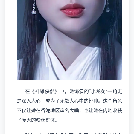
在《神雕侠侣》中，她饰演的“小龙女”一角更
是深入人心，成为了无数人心中的经典。这个角色
不仅让她在香港地区声名大噪，也让她在内地收获
了庞大的粉丝群体。