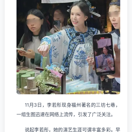
11月3日，李若彤现身福州著名的三坊七巷，
一组生图迅速在网络上流传，引发了广泛关注。
说起李若彤，她的演艺生涯可谓丰富多彩。早