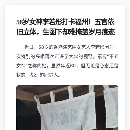
58岁女神李若彤打卡福州！五官依
旧立体，生图下却难掩盖岁月痕迹
近日，58岁的香港演艺圈女艺人李若彤因为一
次特别的亮相再次走进了大众的视野。素有“不老
女神”之称的她，虽然年近60，但无论是心态还是
状态，都远超同龄人。