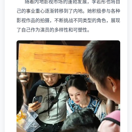
随着内地影视市场的蓬勃发展，李若彤也将自
己的事业重心逐渐转移到了内地。她积极参与各种
影视作品的拍摄，不断挑战不同类型的角色，展现
了自己作为演员的多样性和可塑性。