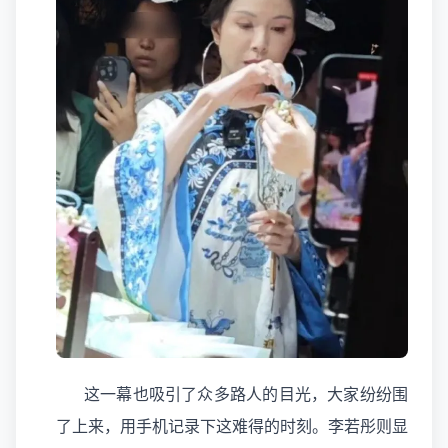
这一幕也吸引了众多路人的目光，大家纷纷围
了上来，用手机记录下这难得的时刻。李若彤则显