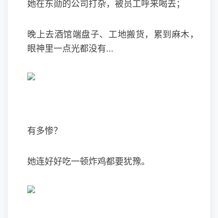
她在东勋的公司打杂，被员工呼来喝去；
晚上去酒馆端盘子、工地搬货，累到麻木，
眼神里一点光都没有...
有多惨？
她连好好吃一顿炸鸡都要犹豫。