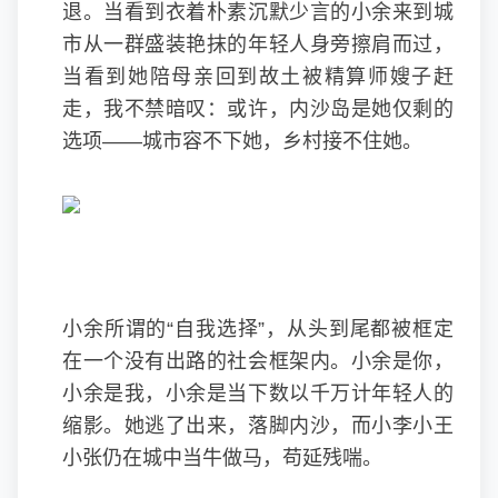
退。当看到衣着朴素沉默少言的小余来到城
市从一群盛装艳抹的年轻人身旁擦肩而过，
当看到她陪母亲回到故土被精算师嫂子赶
走，我不禁暗叹：或许，内沙岛是她仅剩的
选项——城市容不下她，乡村接不住她。
小余所谓的“自我选择”，从头到尾都被框定
在一个没有出路的社会框架内。小余是你，
小余是我，小余是当下数以千万计年轻人的
缩影。她逃了出来，落脚内沙，而小李小王
小张仍在城中当牛做马，苟延残喘。