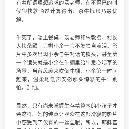
有着所谓理想追求的汤老师，在不得已的时
候很快就通过计算得出：杀牛抵账乃最优
解。
牛死了，端上餐桌，汤老师和朱教授、村长
大快朵颐。只剩小余一言不发独自流泪。影
片中多次出现小余与牛对话的镜头，甚至第
一个镜头就是小余在牛棚里给牛悉心喂草的
场景。当台风袭来吹倒牛棚，小余第一时间
赶来，温柔地低声安慰那头惊恐的牛：别
怕，别怕。
显然，只有尚未掌握生存精算术的小孩子才
会这样。她的纯真让观众在这部冷寂的影片
中感受到了仅有的一丝温暖。所以，耶稣基