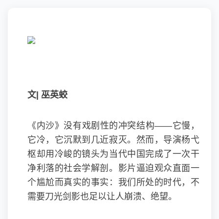
文| 巫英蛟
《内沙》没有戏剧性的冲突结构——它慢，
它冷，它沉默到几近寂灭。然而，导演杨弋
枢却用冷峻的镜头为当代中国完成了一次干
净利落的社会学解剖。影片逼迫观众直面一
个尴尬而真实的事实：我们所处的时代，不
需要刀光剑影也足以让人崩溃、绝望。