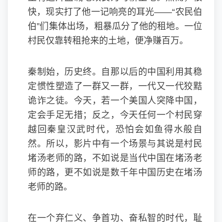
快，现实打了他一记响亮的耳光——“农民伯
伯”们集体出场，粗暴瓜分了他的租地。一位
村民仅靠转租抢来的土地，便净赚百万。
秦制始，历史终。自那以后的中国利用其稳
定惯性塑造了一群又一群，一代又一代狡黠
诡诈之徒。今天，若一个美国人突降中国，
定会手足无措；反之，今天任何一个村民穿
越回秦皇汉武时代，恐怕会如鱼得水般自
然。所以，影片中有一个场景与其说是村民
堵汤老师的路，不如说是当代中国在堵汤老
师的路，更不如说是数千年中国历史在堵汤
老师的路。
在一个弃仁义、争首功、奋私智的时代，耻