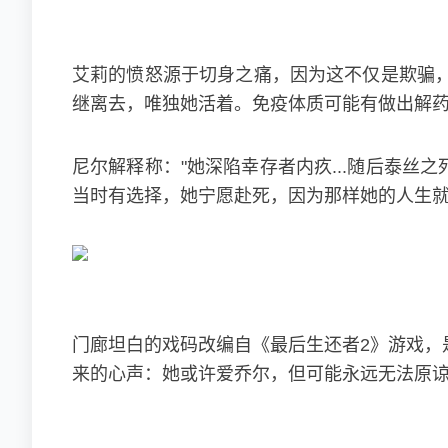
艾莉的愤怒源于切身之痛，因为这不仅是欺骗
继离去，唯独她活着。免疫体质可能有做出解
尼尔解释称："她深陷幸存者内疚...随后泰丝
当时有选择，她宁愿赴死，因为那样她的人生就
门廊坦白的戏码改编自《最后生还者2》游戏，
来的心声：她或许爱乔尔，但可能永远无法原