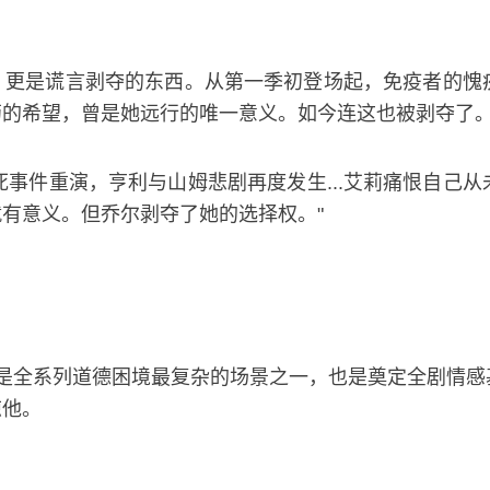
，更是谎言剥夺的东西。从第一季初登场起，免疫者的愧
药的希望，曾是她远行的唯一意义。如今连这也被剥夺了
之死事件重演，亨利与山姆悲剧再度发生...艾莉痛恨自
有意义。但乔尔剥夺了她的选择权。"
是全系列道德困境最复杂的场景之一，也是奠定全剧情感
谅他。