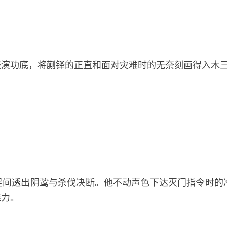
表演功底，将蒯铎的正直和面对灾难时的无奈刻画得入木
足间透出阴鸷与杀伐决断。他不动声色下达灭门指令时的
推力。