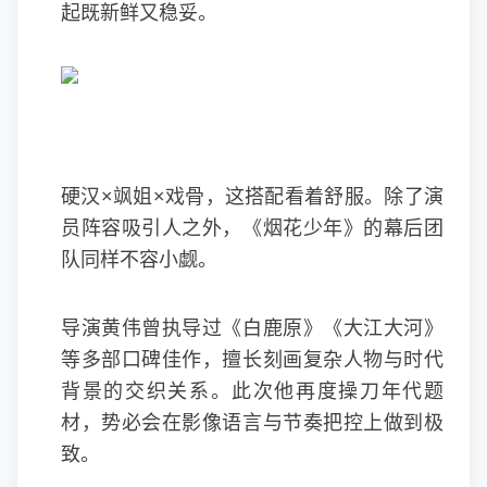
起既新鲜又稳妥。
硬汉×飒姐×戏骨，这搭配看着舒服。除了演
员阵容吸引人之外，《烟花少年》的幕后团
队同样不容小觑。
导演黄伟曾执导过《白鹿原》《大江大河》
等多部口碑佳作，擅长刻画复杂人物与时代
背景的交织关系。此次他再度操刀年代题
材，势必会在影像语言与节奏把控上做到极
致。