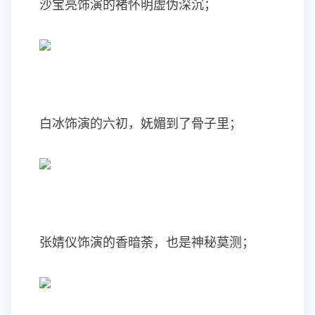
沙宝亮饰演的褚怀明虚伪深沉；
白冰饰演的六初，妩媚到了骨子里；
张婧仪饰演的香暗荼，也是神秘莫测；