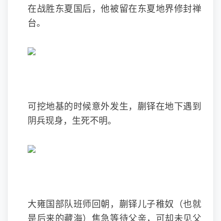
在战胜东夏国后，他被留在东夏地界修封禅
台。
可挖地基的时候意外发生，蒯铎在地下遇到
阴兵现身，生死不明。
大雍国部队班师回朝，蒯铎儿子稚奴（也就
是后来的藏海）焦急等待父亲，可却未见父