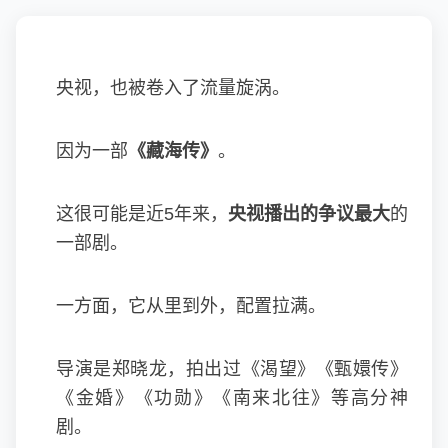
央视，也被卷入了流量旋涡。
因为一部
《藏海传》
。
这很可能是近5年来，
央视播出的争议最大
的
一部剧。
一方面，它从里到外，配置拉满。
导演是
郑晓龙
，拍出过《渴望》《甄嬛传》
《金婚》《功勋》《南来北往》等高分神
剧。