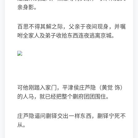
亲身影。
百思不得其解之际，父亲于夜间现身，并嘱
咐全家人及弟子收拾东西连夜逃离京城。
可他刚踏入家门，平津侯庄芦隐（黄觉 饰）
的人马，就已经把整个蒯府团团围住。
庄芦隐逼问蒯铎交出一样东西，蒯铎宁死不
从。