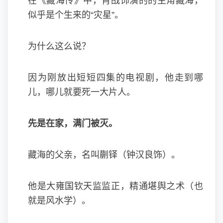
在《藏海传》中，肖战饰演的的主角藏海，
似乎是个生来的“灾星”。
为什么这么说？
因为刚放出短短四集的电视剧，他走到哪
儿，哪儿就要死一大片人。
先是在家，满门被灭。
藏海的父亲，名叫蒯铎（
钟汉良
饰）。
他是大雍国钦天监监正，精通堪舆之术（也
就是风水学）。