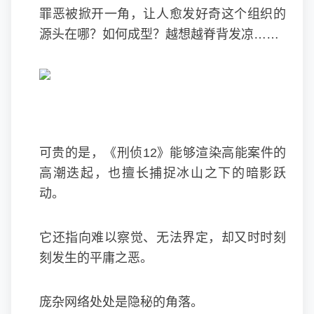
罪恶被掀开一角，让人愈发好奇这个组织的
源头在哪？如何成型？越想越脊背发凉……
可贵的是，《刑侦12》能够渲染高能案件的
高潮迭起，也擅长捕捉冰山之下的暗影跃
动。
它还指向难以察觉、无法界定，却又时时刻
刻发生的平庸之恶。
庞杂网络处处是隐秘的角落。