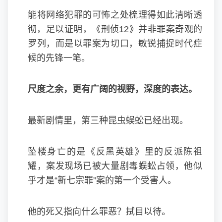
能将网络犯罪的可怖之处梳理得如此清晰透
彻，足以证明，《刑侦12》并非罪案奇观的
罗列，而是以罪案为切口，敏锐捕捉时代症
候的先锋一笔。
尺度之余，更有广阔的视野，深度的表达。
最新剧情里，第三种昆虫蜈蚣已经出现。
坠楼身亡的是《反黑英雄》里的反派陈祖
耀，案发现场已被大量剧毒蜈蚣占领，他似
乎才是“新七宗罪”案的第一个受害人。
他的死又指向什么罪恶？拭目以待。