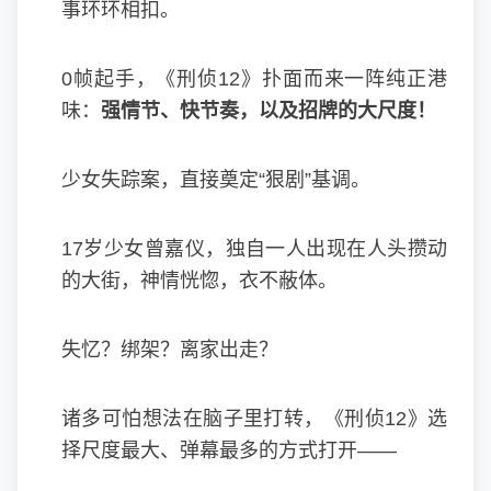
事环环相扣。
0帧起手，《刑侦12》扑面而来一阵纯正港
味：
强情节、快节奏，以及招牌的大尺度！
少女失踪案，直接奠定“狠剧”基调。
17岁少女曾嘉仪，独自一人出现在人头攒动
的大街，神情恍惚，衣不蔽体。
失忆？绑架？离家出走？
诸多可怕想法在脑子里打转，《刑侦12》选
择尺度最大、弹幕最多的方式打开——