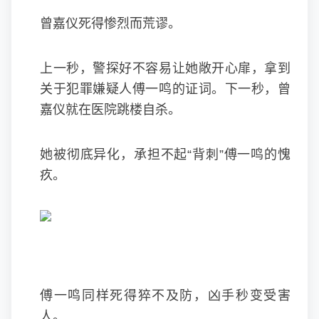
曾嘉仪死得惨烈而荒谬。
上一秒，警探好不容易让她敞开心扉，拿到
关于犯罪嫌疑人傅一鸣的证词。下一秒，曾
嘉仪就在医院跳楼自杀。
她被彻底异化，承担不起“背刺”傅一鸣的愧
疚。
傅一鸣同样死得猝不及防，凶手秒变受害
人。