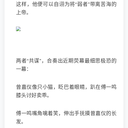
这样，他便可以自诩为将“弱者”带离苦海的
上帝。
两者“共谋”，合奏出近期荧幕最细思极恐的
一幕：
曾嘉仪像只小猫，眨巴着眼睛，趴在傅一鸣
膝头讨好卖乖。
傅一鸣嘴角噙着笑，伸出手抚摸曾嘉仪的长
发。