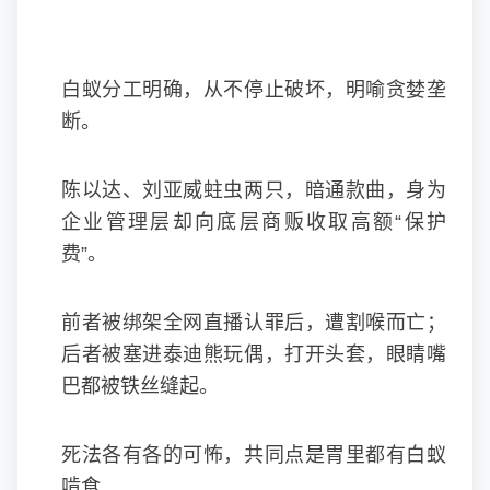
白蚁分工明确，从不停止破坏，明喻贪婪垄
断。
陈以达、刘亚威蛀虫两只，暗通款曲，身为
企业管理层却向底层商贩收取高额“保护
费”。
前者被绑架全网直播认罪后，遭割喉而亡；
后者被塞进泰迪熊玩偶，打开头套，眼睛嘴
巴都被铁丝缝起。
死法各有各的可怖，共同点是胃里都有白蚁
啃食