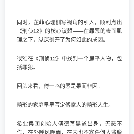
同时，芷菲心理侧写视角的引入，顺利点出
《刑侦12》的核心议题——在罪恶的表面肌
理之下，纵深剖开了为何如此的成因。
很难在《刑侦12》中找到一个扁平人物，包
括罪犯。
回头来看，傅一鸣的恶是果而非因。
畸形的家庭早早写定傅家人的畸形人生。
希业集团创始人傅德善黑道出身，无恶不
作，在外呼风唤雨，在内也不容任何人逃脱