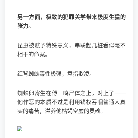
另一方面，极致的犯罪美学带来极度生猛的
张力。
昆虫被赋予特殊意义，串联起几桩看似毫不
相干的命案。
红背蜘蛛毒性极强，意指欺凌。
蜘蛛卵寄生在傅一鸣尸体之上，对上了——
他作恶的本质不过是利用钱权吞咽普通人真
实的痛苦，滋养他枯竭空虚的灵魂。