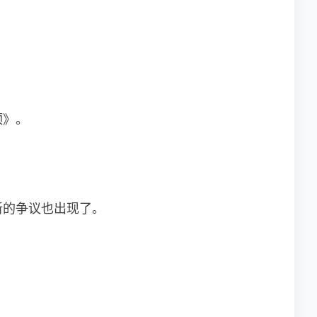
顶》。
新的争议也出现了。