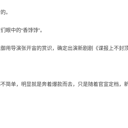
睹的。
们眼中的“香饽饽”。
光御用导演张开宙的赏识，确定出演新剧剧《谍报上不封
都不简单，明显就是奔着爆款而去，只是随着官宣定档，