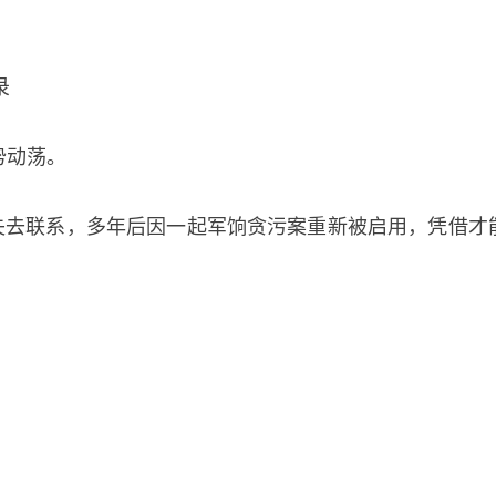
录
势动荡。
失去联系，多年后因一起军饷贪污案重新被启用，凭借才