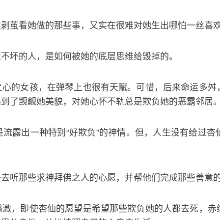
丝剥茧看她做的那些事，又实在很难对她生出哪怕一丝喜
性不坏的人，是如何被她的底层思维给毁掉的。
之心的女孩，在弹琴上也很有天赋。可惜，后来命运多舛
遇到了觊觎她美貌，对她心怀不轨总是欺负她的恶霸邻居
流露出一种特别“好欺负”的神情。但，人生没有给过杏
是去听那些求神拜佛之人的心愿，并帮他们完成那些善意
感激，即使杏仙的愿望是希望那些欺负她的人都去死，赤