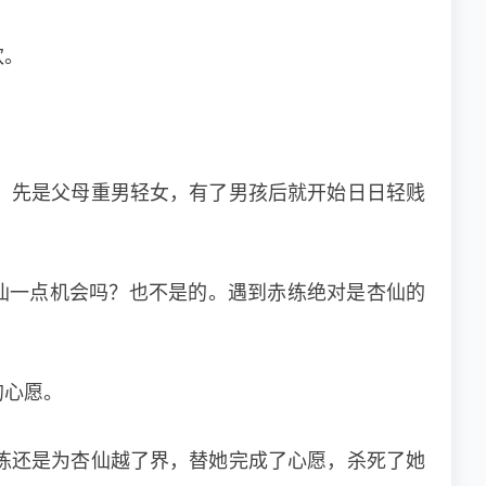
欢。
，先是父母重男轻女，有了男孩后就开始日日轻贱
。
仙一点机会吗？也不是的。遇到赤练绝对是杏仙的
的心愿。
练还是为杏仙越了界，替她完成了心愿，杀死了她