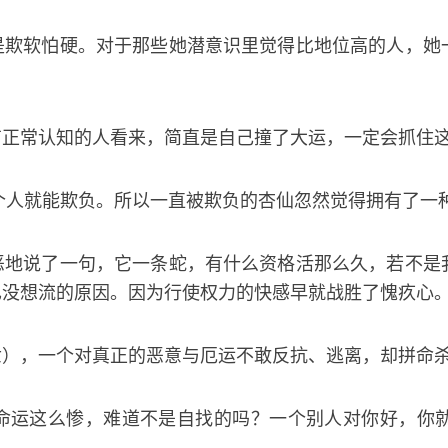
是欺软怕硬。对于那些她潜意识里觉得比地位高的人，她
有正常认知的人看来，简直是自己撞了大运，一定会抓住
个人就能欺负。所以一直被欺负的杏仙忽然觉得拥有了一
恶地说了一句，它一条蛇，有什么资格活那么久，若不是
也没想流的原因。因为行使权力的快感早就战胜了愧疚心
世），一个对真正的恶意与厄运不敢反抗、逃离，却拼命
命运这么惨，难道不是自找的吗？一个别人对你好，你