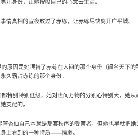
的男儿身份，让她按照自己的心意去生活。
现事情真相的宣夜放过了赤练，让赤练尽快离开广平城。
显的原因是她顶替了赤练在人间的那个身份（闻名天下的
要永久霸占赤练的那个身份。
知都特别特别低级，她对世间万物的分别心特别大，她从
被她支配的。
尽管杏仙自己本就是那套秩序的受害者，但她也早就把她
人身上看到的一种特质——懦弱。