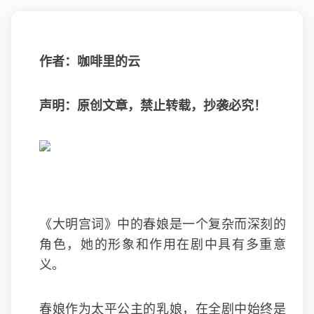
作者：咖啡里的云
声明：原创文章，禁止转载，抄袭必究！
《大明宫词》中的春娘是一个复杂而深刻的
角色，她的形象和作用在剧中具有多重意
义。
春娘作为太平公主的乳娘，在全剧中始终是