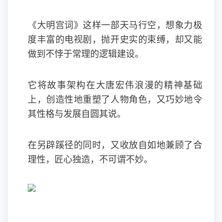
《大明宫词》这样一部天马行空，想象力极
度丰富的电视剧，抛开史实的束缚，却又能
做到不悖于常理的逻辑建设。
它将故事架构在大唐宏伟浪漫的精神基础
上，创造性地重塑了人物角色，又巧妙地令
其性格与发展自圆其说。
在另辟蹊径的同时，又收放自如地兼顾了合
理性，匠心独造，不可谓不妙。