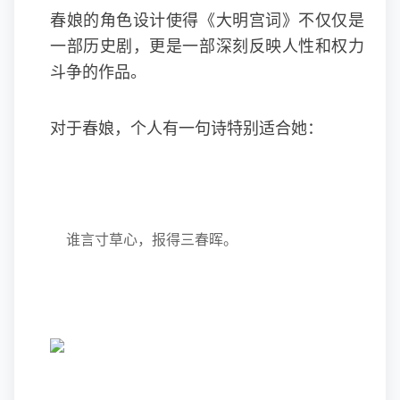
春娘的角色设计使得《大明宫词》不仅仅是
一部历史剧，更是一部深刻反映人性和权力
斗争的作品。
对于春娘，个人有一句诗特别适合她：
谁言寸草心，报得三春晖。