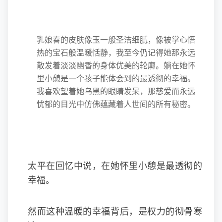
乳娘春的皮肤像玉一般圣洁细腻，像被掌心悟
热的宝石般温暖恬静，我至今仍记得她那永远
散发着淡淡幽香的身体优美的轮廓。躺在她怀
里小憩是一个孩子能体会到的最透彻的幸福。
我喜欢望着她乌黑的眼睛发呆，那慈爱而永远
忧郁的目光中仿佛蕴藏着人世间的所有秘密。
太平在回忆中说，在她怀里小憩是最透彻的
幸福。
然而这种温暖的幸福背后，是权力的彻骨寒