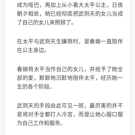
成为哑巴，再加上从小看大太平公主，日夜
朝夕相处，她已经彻底把武则天的女儿当成
了自己的女儿来照顾了。
在太平与武则天生嫌隙时，是春娘一直陪伴
在公主身边。
春娘将太平当作自己的女儿，并给予了她全
部的爱，默默地沉默地陪伴太平，经历她一
生的各个阶段。
武则天的手段由此可见一斑，最厉害的并不
是将对手全都打入冷宫，而是让她心服口服
为自己工作和服务。