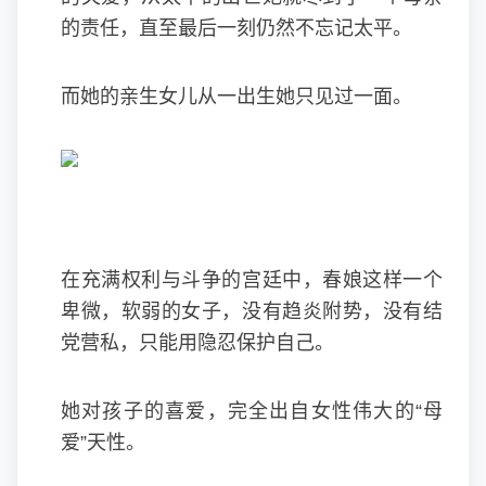
的责任，直至最后一刻仍然不忘记太平。
而她的亲生女儿从一出生她只见过一面。
在充满权利与斗争的宫廷中，春娘这样一个
卑微，软弱的女子，没有趋炎附势，没有结
党营私，只能用隐忍保护自己。
她对孩子的喜爱，完全出自女性伟大的“母
爱”天性。