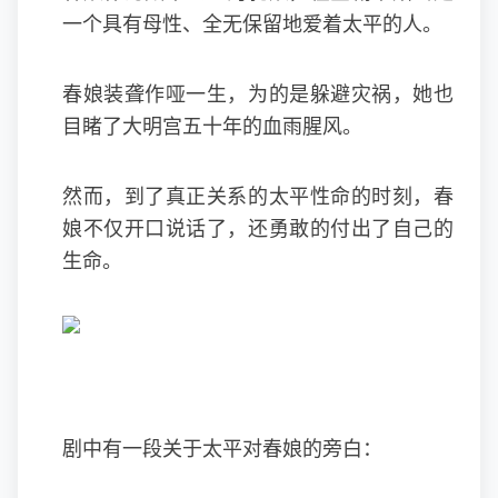
一个具有母性、全无保留地爱着太平的人。
春娘装聋作哑一生，为的是躲避灾祸，她也
目睹了大明宫五十年的血雨腥风。
然而，到了真正关系的太平性命的时刻，春
娘不仅开口说话了，还勇敢的付出了自己的
生命。
剧中有一段关于太平对春娘的旁白：