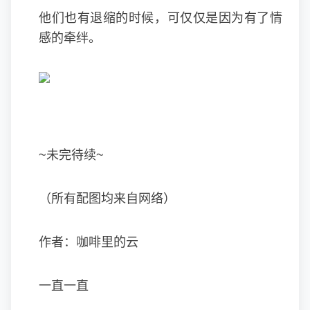
他们也有退缩的时候，可仅仅是因为有了情
感的牵绊。
~未完待续~
（所有配图均来自网络）
作者：咖啡里的云
一直一直