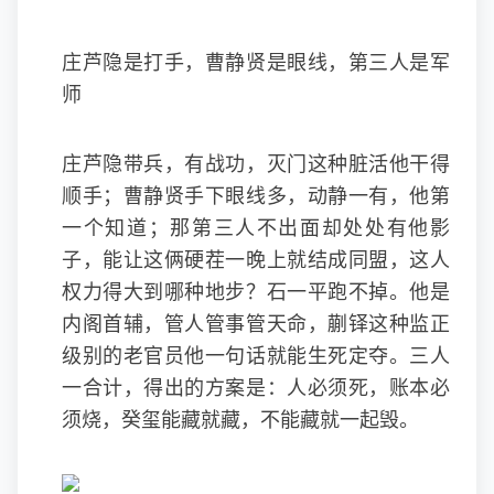
庄芦隐是打手，曹静贤是眼线，第三人是军
师
庄芦隐带兵，有战功，灭门这种脏活他干得
顺手；曹静贤手下眼线多，动静一有，他第
一个知道；那第三人不出面却处处有他影
子，能让这俩硬茬一晚上就结成同盟，这人
权力得大到哪种地步？石一平跑不掉。他是
内阁首辅，管人管事管天命，蒯铎这种监正
级别的老官员他一句话就能生死定夺。三人
一合计，得出的方案是：人必须死，账本必
须烧，癸玺能藏就藏，不能藏就一起毁。