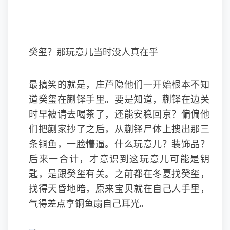
癸玺？那玩意儿当时没人真在乎
最搞笑的就是，庄芦隐他们一开始根本不知
道癸玺在蒯铎手里。要是知道，蒯铎在边关
时早被请去喝茶了，还能安稳回京？偏偏他
们把蒯家抄了之后，从蒯铎尸体上搜出那三
条铜鱼，一脸懵逼。什么玩意儿？装饰品？
后来一合计，才意识到这玩意儿可能是钥
匙，是跟癸玺有关。之前都在冬夏找癸玺，
找得天昏地暗，原来宝贝就在自己人手里，
气得差点拿铜鱼扇自己耳光。