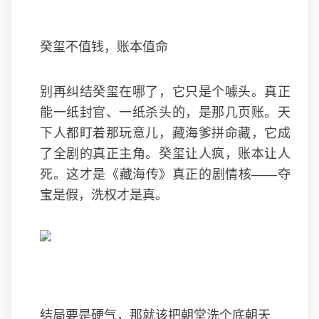
癸玺不值钱，账本值命
别再纠结癸玺在哪了，它只是个噱头。真正
能一纸封官、一纸杀头的，是那几页账。天
下人都盯着那玩意儿，藏海爹拼命藏，它成
了全剧的真正主角。癸玺让人疯，账本让人
死。这才是《藏海传》真正的剧情核——夺
宝是假，洗权才是真。
结局要是硬气，那就该把朝堂洗个底朝天