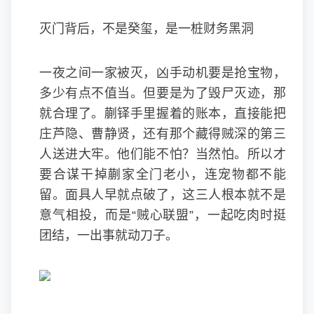
灭门背后，不是癸玺，是一桩财务黑洞
一夜之间一家被灭，凶手动机要是抢宝物，
多少有点不值当。但要是为了毁尸灭迹，那
就合理了。蒯铎手里握着的账本，直接能把
庄芦隐、曹静贤，还有那个藏得贼深的第三
人送进大牢。他们能不怕？当然怕。所以才
要合谋干掉蒯家全门老小，连宠物都不能
留。面具人早就点破了，这三人根本就不是
意气相投，而是“贼心联盟”，一起吃肉时挺
团结，一出事就动刀子。