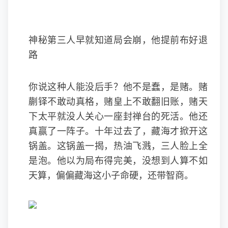
神秘第三人早就知道局会崩，他提前布好退
路
你说这种人能没后手？他不是蠢，是赌。赌
蒯铎不敢动真格，赌皇上不敢翻旧账，赌天
下太平就没人关心一座封禅台的死活。他还
真赢了一阵子。十年过去了，藏海才掀开这
锅盖。这锅盖一揭，热油飞溅，三人脸上全
是泡。他以为局布得完美，没想到人算不如
天算，偏偏藏海这小子命硬，还带智商。