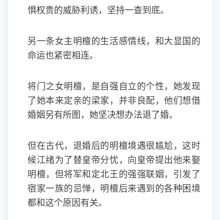
惧权贵的威胁利诱，坚持一查到底。
另一条女主明檀的生活感情线，和大显国的
命运也紧密相连。
将门之女明檀，是自强自立的个性，她发现
了她本来定亲的梁家，并非良配，他们想借
婚姻另有所图，她坚决想办法退了婚。
但在古代，退婚后的明檀境遇很尴尬，这时
候江绪为了替皇帝分忧，向皇帝提出他来娶
明檀，但将军和定北王的强强联姻，引发了
宿家一族的忌惮，明檀后来遇到的各种困境
都和这个原因有关。