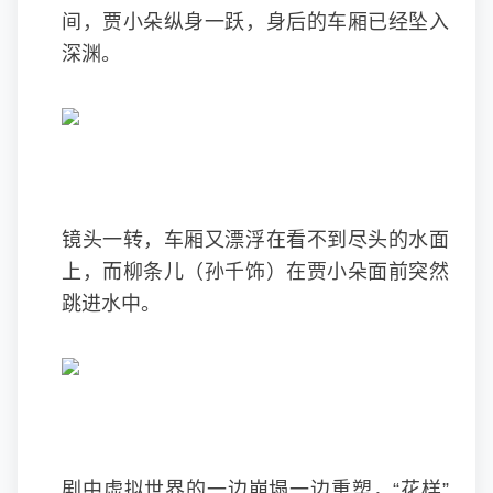
间，贾小朵纵身一跃，身后的车厢已经坠入
深渊。
镜头一转，车厢又漂浮在看不到尽头的水面
上，而柳条儿（孙千饰）在贾小朵面前突然
跳进水中。
剧中虚拟世界的一边崩塌一边重塑，“花样”