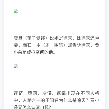
虞旦（董子健饰）说她是徐天，比徐天还重
要，而石一本（
周一围
饰）却告诉徐天，贾
小朵是虚拟空间的他。
迷茫、堕落、冷漠、疯癫出现在不同人格
中，人格之一的王阳名为什么杀徐天？贾小
朵又怎么认清自我？