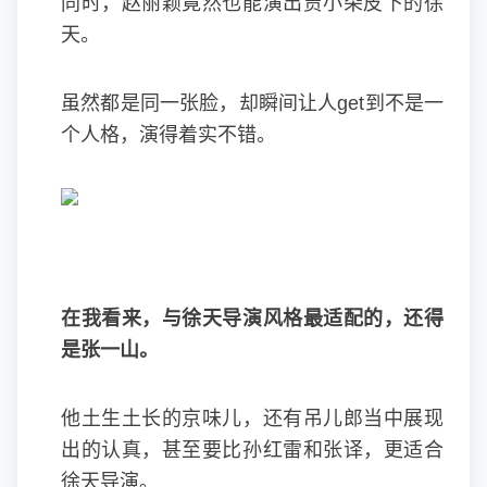
同时，赵丽颖竟然也能演出贾小朵皮下的徐
天。
虽然都是同一张脸，却瞬间让人get到不是一
个人格，演得着实不错。
在我看来，与徐天导演风格最适配的，还得
是
张一山
。
他土生土长的京味儿，还有吊儿郎当中展现
出的认真，甚至要比
孙红雷
和张译，更适合
徐天导演。