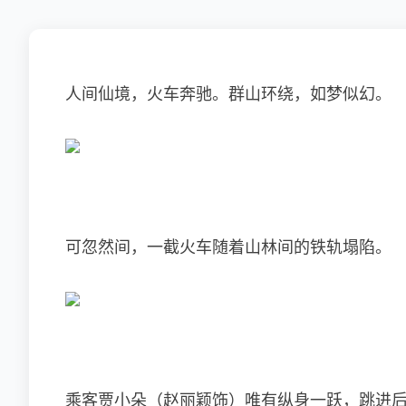
人间仙境，火车奔驰。群山环绕，如梦似幻。
可忽然间，一截火车随着山林间的铁轨塌陷。
乘客贾小朵（
赵丽颖
饰）唯有纵身一跃，跳进