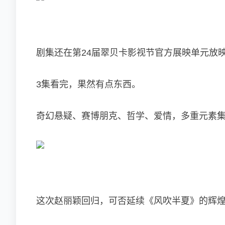
剧集还在第24届翠贝卡影视节官方展映单元放
3集看完，果然有点东西。
奇幻悬疑、赛博朋克、哲学、爱情，多重元素
这次赵丽颖回归，可否延续《风吹半夏》的辉