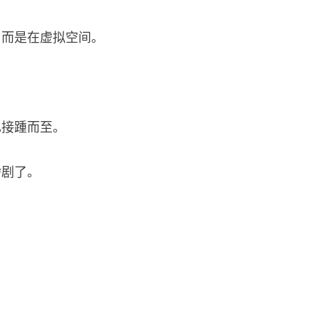
，而是在虚拟空间。
也接踵而至。
啥剧了。