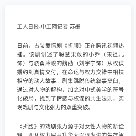
工人日报-中工网记者 苏墨
日前，古装爱情剧《折腰》正在腾讯视频热
播。该剧讲述了聪慧果敢的小乔（宋祖儿
饰）与骁勇冷峻的魏劭（刘宇宁饰）从权谋
婚约到真情交付，在命运与权力交错中相扶
相守的动人故事。剧集跳脱传统叙事窠臼，
通过对人物的解构，加之对中式美学的符号
化破局，找到了情感与权谋的共生法则，实
现戏剧与文化张力的双重突破。
《折腰》的戏剧张力源于对女性人物的新诠
释，即从权力屈从升华为以退为进的生存智