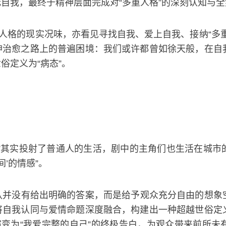
自我，最终于精神层面完成对“多重人格”的深刻认知与全
同人格的现实况味，亦看见寻找自我、爱上自我、接纳“多
神治愈之路上的普遍困境：我们或许都曾如徐天般，在自
俗定义为“病态”。
”其实投射了普通人的生活，剧中的主角们也生活在城市
’的情感”。
队并没有给出明确的答案，而是给予观众充分自由的想象
将自我认同与爱情命题深度融合，构建出一种超越世俗定
演变为“我爱完整的自己”的终极告白，为观众带来前所