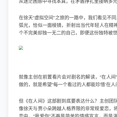
从迷茫困惑中寻找本真，在矛盾挣扎里接纳多元
在徐天“虚拟空间”之旅的一路中，我们看见不
弧光，恰似一面棱镜，折射出当代年轻人在精
个不完美却独一无二的自己，即便这份独特被世
就像主创在前置看片会对剧名的解读，“在人间
做的，就是希望“每一个看过的人都能珍惜‘在人间
但《在人间》这部剧到底要表达什么？主创团
像徐天与贾小朵跨越人格界限的非常规爱恋，
恋中，“我爱你”不再是简单的情感宣言，而是