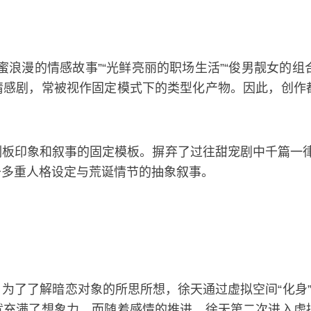
浪漫的情感故事”“光鲜亮丽的职场生活”“俊男靓女的组
情感剧，常被视作固定模式下的类型化产物。因此，创作
板印象和叙事的固定模板。摒弃了过往甜宠剧中千篇一律
于多重人格设定与荒诞情节的抽象叙事。
为了了解暗恋对象的所思所想，徐天通过虚拟空间“化身”
就充满了想象力。而随着感情的推进，徐天第二次进入虚