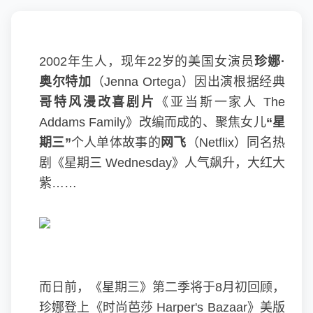
2002年生人，现年22岁的美国女演员
珍娜·
奥尔特加
（Jenna Ortega）因出演根据经典
哥特风漫改喜剧片
《亚当斯一家人 The
Addams Family》改编而成的、聚焦女儿
“星
期三”
个人单体故事的
网飞
（Netflix）同名热
剧《星期三 Wednesday》人气飙升，大红大
紫……
而日前，《星期三》第二季将于8月初回顾，
珍娜登上《时尚芭莎 Harper's Bazaar》美版