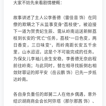
大家不妨先来看剧情梗概：
故事讲述了主人公李善德（雷佳音 饰）在同
僚的欺瞒之下从监事变身“荔枝使”，被迫接
下一道为贺贵妃生辰、需从岭南运送新鲜荔
枝到长安的“死亡”任务，荔枝“一日色变，两
日香变，三日味变”，而岭南距长安五千余
里，山水迢迢，这是个不可能完成的任务。
为保女儿李袖儿余生安稳，李善德无奈启程
前往岭南；与此同时，替左相寻找扳倒右相
敛财罪证的郑平安（
岳云鹏
饰）已先一步抵
达岭南。
各自身负重任的郎舅二人在他乡偶遇，意外
结识胡商商会会长阿弥塔（那尔那茜 饰）、