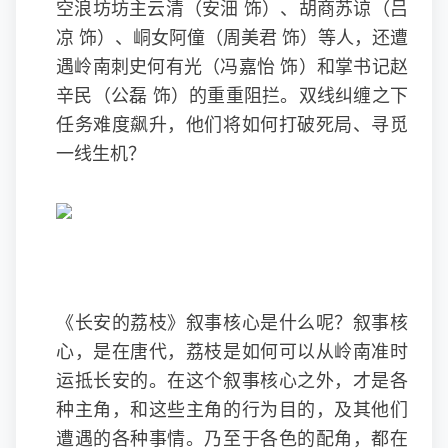
空浪坊坊主云清（安沺 饰）、胡商苏谅（吕
凉 饰）、峒女阿僮（周美君 饰）等人，还遭
遇岭南刺史何有光（冯嘉怡 饰）和掌书记赵
辛民（公磊 饰）的重重阻拦。双线纠缠之下
任务难度飙升，他们将如何打破死局、寻觅
一线生机？
《长安的荔枝》叙事核心是什么呢？叙事核
心，是在唐代，荔枝是如何可以从岭南准时
运抵长安的。在这个叙事核心之外，才是各
种主角，和这些主角的行为目的，及其他们
遭遇的各种事情。乃至于各色的配角，都在