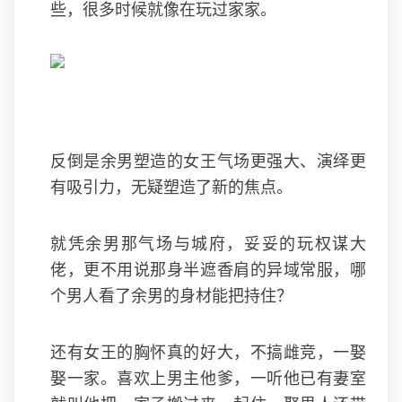
些，很多时候就像在玩过家家。
反倒是余男塑造的女王气场更强大、演绎更
有吸引力，无疑塑造了新的焦点。
就凭余男那气场与城府，妥妥的玩权谋大
佬，更不用说那身半遮香肩的异域常服，哪
个男人看了余男的身材能把持住？
还有女王的胸怀真的好大，不搞雌竞，一娶
娶一家。喜欢上男主他爹，一听他已有妻室