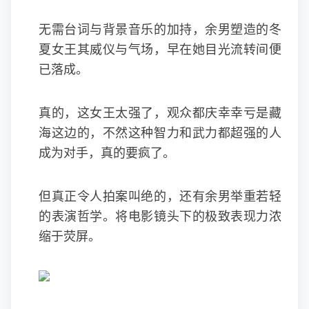
无需台词与背景音乐的加持，余男塑造的冬
夏女王其威仪与气场，早在她目光流转间便
已落成。
真的，这女王太强了，观众都庆幸幸亏是藏
海这边的，不然这种智力和武力都超强的人
成为对手，真的要疯了。
但真正令人拍案叫绝的，还有余男举重若轻
的表演哲学。将电影镜头下的极致表现力浓
缩于荧屏。