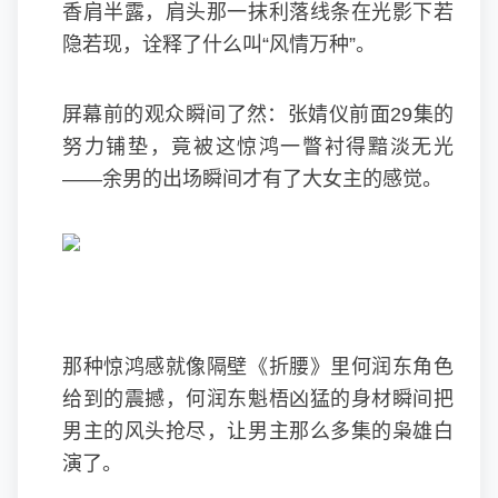
香肩半露，肩头那一抹利落线条在光影下若
隐若现，诠释了什么叫“风情万种”。
屏幕前的观众瞬间了然：张婧仪前面29集的
努力铺垫，竟被这惊鸿一瞥衬得黯淡无光
——余男的出场瞬间才有了大女主的感觉。
那种惊鸿感就像隔壁《折腰》里何润东角色
给到的震撼，何润东魁梧凶猛的身材瞬间把
男主的风头抢尽，让男主那么多集的枭雄白
演了。