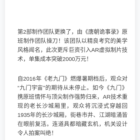
第2部制作团队更换了，由《唐朝诡事录》原
班制作团队操刀！该团队以精良考究的美学
风格闻名，此次更斥巨资引入AR虚拟制片技
术，单集成本突破2000万元！
自2016年《老九门》燃爆暑期档后，观众对
“九门宇宙”的期待从未停止。如今《九门》
携原班情怀与顶尖制作强势归来，AR技术重
现的老长沙城厢里，观众将沉浸式穿越回
1935年的长沙城厢，街巷市井、江湖暗涌皆
在眼前复活。连道具都暗藏玄机，机关设计
令人拍案叫绝！