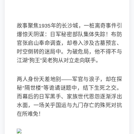
故事聚焦1935年的长沙城，一桩离奇事件引
爆惊天阴谋：日军秘密部队集体失踪！布防
官张启山奉命调查，却卷入涉及古墓预言、
时空倒转的迷局中。为破危局，他不得不与
江湖“狗王”吴老狗从对立走向联手。
两人身份天差地别——军官与浪子，却在探
秘“隔世楼”等诡谲谜题中，结下生死之交。
而幕后的日军黑手、家族世代恩怨逐渐浮出
水面，一场关乎国运与九门存亡的殊死对抗
在所难免！