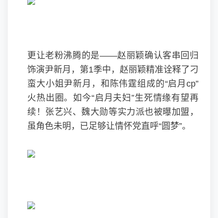
更让老粉沸腾的是——赵丽颖确认客串回归
饰演尹新月，第1季中，赵丽颖精准诠释了刁
蛮大小姐尹新月，和陈伟霆组成的“启月cp”
火热出圈。如今“启月夫妇”生死情缘有望再
续！张艺兴、魏大勋等实力派也被曝加盟，
虽角色未明，已足够让情怀党直呼“圆梦”。