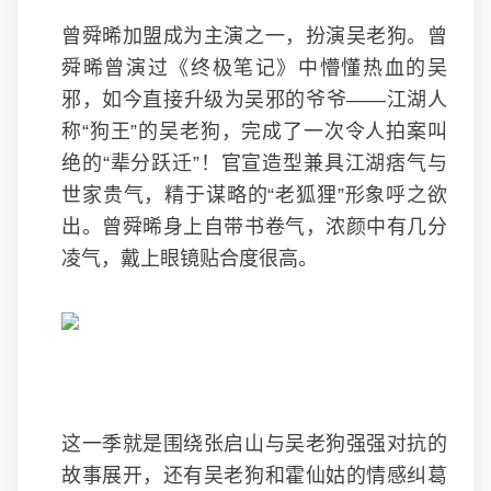
曾舜晞加盟成为主演之一，扮演吴老狗。曾
舜晞曾演过《终极笔记》中懵懂热血的吴
邪，如今直接升级为吴邪的爷爷——江湖人
称“狗王”的吴老狗，完成了一次令人拍案叫
绝的“辈分跃迁”！官宣造型兼具江湖痞气与
世家贵气，精于谋略的“老狐狸”形象呼之欲
出。曾舜晞身上自带书卷气，浓颜中有几分
凌气，戴上眼镜贴合度很高。
这一季就是围绕张启山与吴老狗强强对抗的
故事展开，还有吴老狗和霍仙姑的情感纠葛