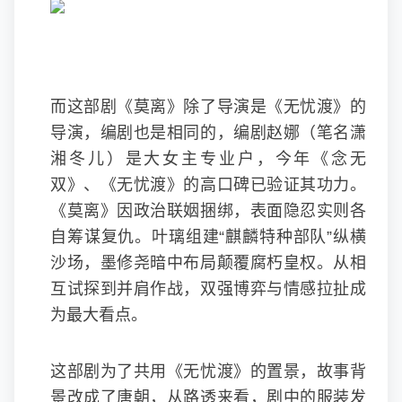
而这部剧《莫离》除了导演是《无忧渡》的
导演，编剧也是相同的，编剧赵娜（笔名潇
湘冬儿）是大女主专业户，今年《念无
双》、《无忧渡》的高口碑已验证其功力。
《莫离》因政治联姻捆绑，表面隐忍实则各
自筹谋复仇。叶璃组建“麒麟特种部队”纵横
沙场，墨修尧暗中布局颠覆腐朽皇权。从相
互试探到并肩作战，双强博弈与情感拉扯成
为最大看点。
这部剧为了共用《无忧渡》的置景，故事背
景改成了唐朝，从路透来看，剧中的服装发