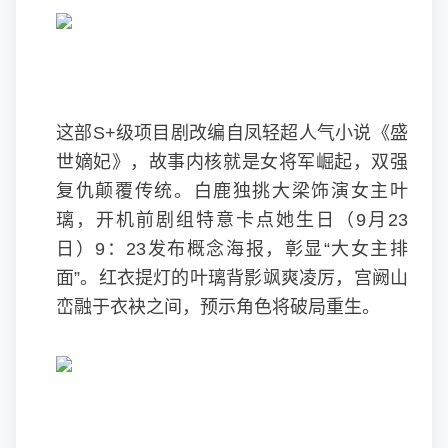
这部S+级项目剧改编自凤轻超人气小说《盛
世嫡妃》，故事内核就是女将军崛起，双强
复仇颠覆传统。白鹿独挑大梁饰演女主叶
璃，开机前剧组特意卡点她生日（9月23
日）9：23发布概念海报，彰显“大女主排
面”。红衣提灯的叶璃背影飒爽凌厉，宫阙山
峦融于衣袂之间，预示角色将破局重生。