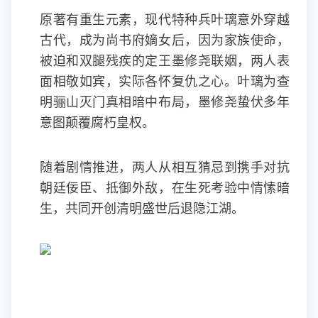
原著有重生元素，现代特种兵叶璃意外穿越
古代，成为尚书府嫡女后，因为家族使命，
被迫和双腿残疾的定王墨修尧联姻，两人表
面相敬如宾，实际各怀复仇之心。叶璃为查
明骊山灭门真相暗中布局，墨修尧蛰伏多年
意图颠覆腐朽皇权。
随着剧情推进，两人从相互猜忌到携手对抗
朝廷佞臣、抵御外敌，在生死考验中情愫暗
生，共同开创清明盛世后退隐江湖。