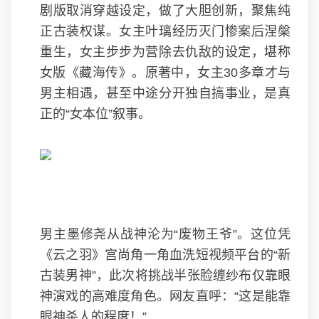
剧版取消穿越设定，做了大胆创新，聚焦纯
正古装权谋。女主叶璃经历灭门惨案后涅槃
重生，女主步步为营除去仇敌的设定，堪称
女版《藏海传》。原著中，女主30多章才与
男主相遇，甚至中途分开独自搞事业，是真
正的“女本位”叙事。
男主墨修尧从战神沦为“废物王爷”。这位凭
《云之羽》宫尚角一角血洗短视频平台的“新
古装男神”，此次将挑战半张脸缠纱布仅靠眼
神演戏的高难度角色。网友直呼：“这是能靠
眼神杀人的程度！”