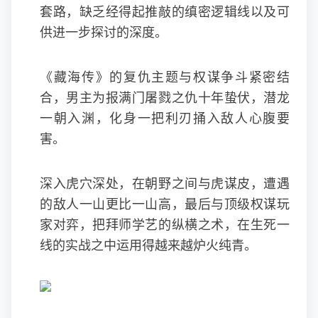
套路，缺乏经得起推敲的缜密逻辑线以及可
供进一步探讨的深度。
《藏海传》的复仇主题与权谋争斗紧密结
合，男主为报满门屠戮之仇十年蛰伏，潜龙
一朝入渊，化身一把利刃捅入敌人心腹要
害。
深入虎穴深处，在朝野之间与虎谋皮，遭遇
的敌人一山更比一山高，最后与顶级权谋玩
家对弈，把拜师学艺的纵横之术，在生死一
线的实战之中运用得越来越炉火纯青。