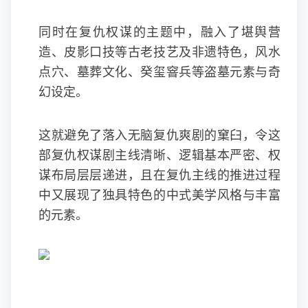
同时在复仇权谋的主题中，融入了堪舆营
造、皮影口技等古老技艺及非遗特色，风水
点穴、墓葬文化、癸玺窨兵等盗墓元素与奇
幻设定。
这就避免了落入无脑复仇爽剧的窠臼，令这
部复仇权谋剧主线清晰、逻辑基本严密、权
谋布局层层递进，且在复仇主线的推进过程
中又展现了独具特色的中式美学风格与丰富
的元素。