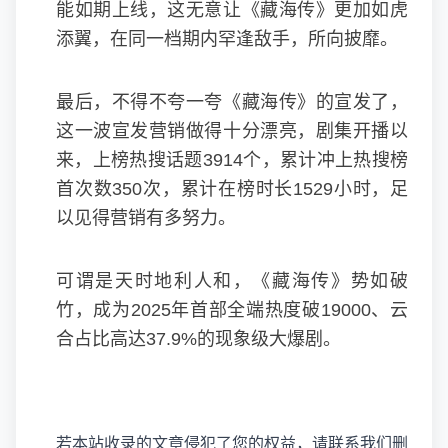
能如期上线，这无意让《藏海传》更加如虎
添翼，在同一档期内罕逢敌手，所向披靡。
最后，不得不夸一夸《藏海传》的宣发了，
这一波宣发营销做得十分漂亮，剧集开播以
来，上榜热搜话题3914个，累计冲上热搜榜
首次数350次，累计在榜时长1529小时，足
以见得营销有多努力。
可谓是天时地利人和，《藏海传》势如破
竹，成为2025年首部全端热度破19000、云
合占比高达37.9%的现象级大爆剧。
若本站收录的文章侵犯了您的权益，请联系我们删