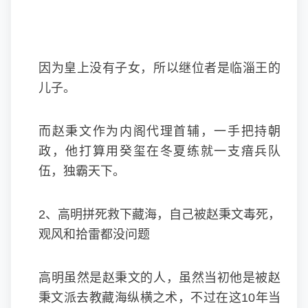
因为皇上没有子女，所以继位者是临淄王的
儿子。
而赵秉文作为内阁代理首辅，一手把持朝
政，他打算用癸玺在冬夏练就一支瘖兵队
伍，独霸天下。
2、高明拼死救下藏海，自己被赵秉文毒死，
观风和拾雷都没问题
高明虽然是赵秉文的人，虽然当初他是被赵
秉文派去教藏海纵横之术，不过在这10年当