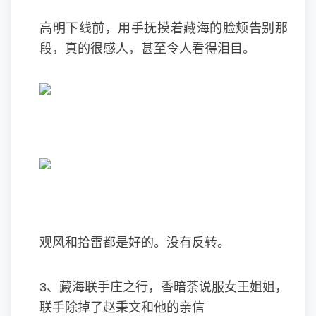
高明下线前，用手抚摸着藏海的脸颊告别那
段，真的很感人，甚至令人看得泪目。
观风和拾雷都是好的。没有反转。
3、藏海联手
庄之行
，香暗荼说服女王姐姐，
联手除掉了赵秉文和他的亲信