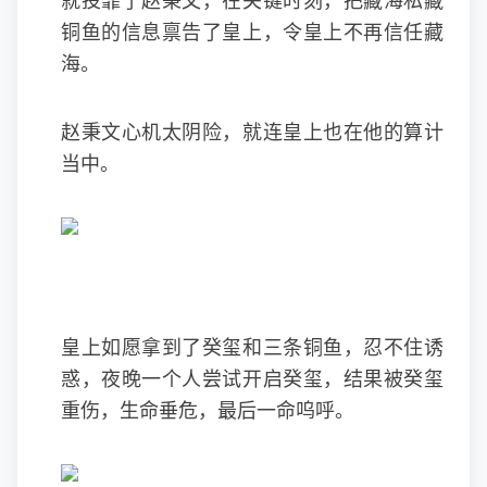
就投靠了赵秉文，在关键时刻，把藏海私藏
铜鱼的信息禀告了皇上，令皇上不再信任藏
海。
赵秉文心机太阴险，就连皇上也在他的算计
当中。
皇上如愿拿到了癸玺和三条铜鱼，忍不住诱
惑，夜晚一个人尝试开启癸玺，结果被癸玺
重伤，生命垂危，最后一命呜呼。