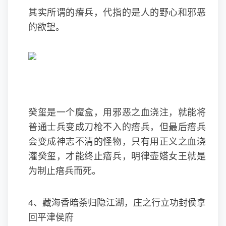
其实所谓的瘖兵，代指的是人的野心和邪恶
的欲望。
癸玺是一个魔盒，用邪恶之血浇注，就能将
普通士兵变成刀枪不入的瘖兵，但最后瘖兵
会变成神志不清的怪物，只有用正义之血浇
灌癸玺，才能终止瘖兵，明律壶㜓女王就是
为制止瘖兵而死。
4、藏海香暗荼归隐江湖，庄之行立功封侯拿
回平津侯府