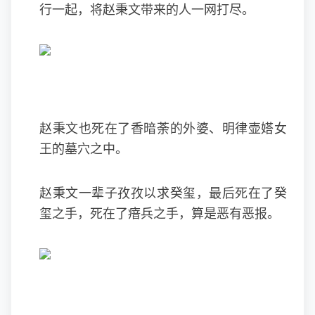
行一起，将赵秉文带来的人一网打尽。
赵秉文也死在了香暗荼的外婆、明律壶㜓女
王的墓穴之中。
赵秉文一辈子孜孜以求癸玺，最后死在了癸
玺之手，死在了瘖兵之手，算是恶有恶报。