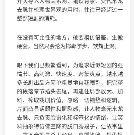
开头导入人物关系网、铺设背景、交代来龙
去脉并梳理世界观的用时，往往已经超过一
整部短剧的消耗。
在没有可比性的地方，硬要模仿借鉴、生搬
硬套，当然只会沦为邯郸学步、饮鸩止渴。
眼下我们已频繁看到，为追求近似短剧的强
情节、高刺激、快速度、密集爽点，越来越
多长剧出品方简单粗暴地自我阉割，把完整
的段落章节掐头去尾，再逮住局部放大、加
料、榨取戏剧价值，忽略一切铺垫和逻辑，
片面凸显话题性和撕裂感，让人物毫无来龙
去脉、只负责脸谱化和标签化的情绪，让笑
料抽象得仿佛空降的脱口秀段子，让故事里