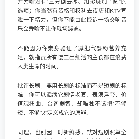
井为啥没有“三分糖去冰、加珍珠加芋圆”的
选项；你当然有资格和权利去夜店和KTV宣
泄一下精力，但你不能由此控诉一场交响音
乐会凭啥不让你现场蹦迪。
不能因为你亲身验证了减肥代餐粉营养充
足，就指责所有慢工出细活的主食都在浪费
人类生命的时间。
批评长剧，要用长剧的标准而不是短剧的标
准，你可以诟病它剧情老套、表演浮夸、价
值观扭曲、台词弱智，却唯独不该把“不够
短、不够快”定义成它的原罪。
同理，也别因一时新鲜感，就对短剧照单全