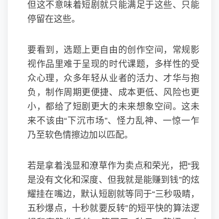
但这不意味着短剧就只能满足于这些、只能
停留在这些。
要看到，选题上更自由的创作空间，常规影
视作品里难于呈现的时代课题，多样性的受
众心理，众多年轻从业者的活力、才华与抱
负，制作周期更便捷、成本更低、风险也更
小，都给了短剧更大的未来想象空间。这未
来不该由“下沉市场”、怪力乱神、一惊一乍
乃至软色情擦边加以匹配。
若是拿着浅显和潦草作为卖点和荣光，把“我
是没有文化和深度、但我就是能赚到钱”的炫
耀挂在嘴边，默认短剧就等同于“三秒吸睛，
五秒爆点，十秒就要反转”的短平快的算法逻