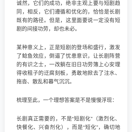
诚然，它们的成功，绝非主观上要与短剧趋
同，相反，它们遵循和优化的，恰恰是长剧
既有的路径。但是，这里面要说一定没有短
剧的间接功劳，却也未必。
某种意义上，正是短剧的登场和盛行，激发
了鲶鱼效应，倒逼了忧患意识，让长剧阵营
的有识之士，一改躺在旧日功劳簿上心安理
得收租子的迂腐刻板，勇敢地掀去了注水、
拖沓、散乱和暮气沉沉。
梳理至此，一个理想答案是不是慢慢浮现：
长剧真正需要的，不是“短剧化”（激烈化、
快餐化、兴奋剂化），而是“短化”，确切地