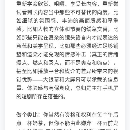
重新学会欣赏、咀嚼、享受长内容，重新尝
试看到长内容当中那些不可替代的向度，比
如细腻的氛围感、丰沛的画面质感和厚重
感，比如人物的立体和节奏的缓急交替，比
如那些只能在复杂的镜头语言内才能表达的
意蕴和美学呈现，比如那些必须经过足够铺
垫和渲染才能兑现的情感冲击（真正的情绪
爆点、燃点和哭点，而不是爽点和嗨点），
甚至比如播放平台和媒介的差异所带来的视
觉优势——大银幕和大屏幕可以承载的信息
量、体验感与高保真度，总归是主打手机屏
的短剧所存在落差的。
做个类比：你当然有资格和权利在每个午后
点一杯奶茶，但你不能由此嫌弃一杯雨前龙