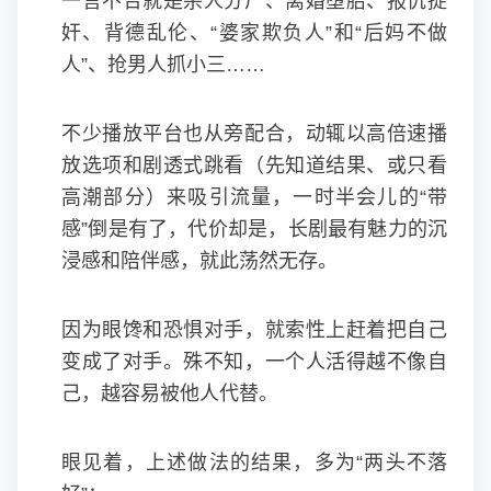
一言不合就是杀人分尸、离婚堕胎、报仇捉
奸、背德乱伦、“婆家欺负人”和“后妈不做
人”、抢男人抓小三……
不少播放平台也从旁配合，动辄以高倍速播
放选项和剧透式跳看（先知道结果、或只看
高潮部分）来吸引流量，一时半会儿的“带
感”倒是有了，代价却是，长剧最有魅力的沉
浸感和陪伴感，就此荡然无存。
因为眼馋和恐惧对手，就索性上赶着把自己
变成了对手。殊不知，一个人活得越不像自
己，越容易被他人代替。
眼见着，上述做法的结果，多为“两头不落