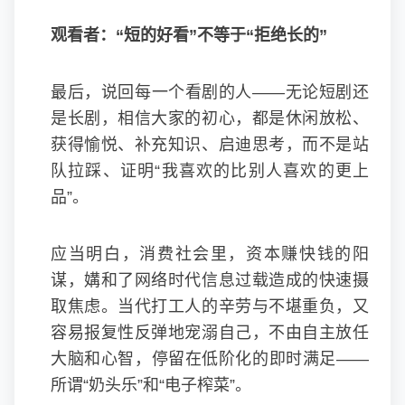
观看者：“短的好看”不等于“拒绝长的”
最后，说回每一个看剧的人——无论短剧还
是长剧，相信大家的初心，都是休闲放松、
获得愉悦、补充知识、启迪思考，而不是站
队拉踩、证明“我喜欢的比别人喜欢的更上
品”。
应当明白，消费社会里，资本赚快钱的阳
谋，媾和了网络时代信息过载造成的快速摄
取焦虑。当代打工人的辛劳与不堪重负，又
容易报复性反弹地宠溺自己，不由自主放任
大脑和心智，停留在低阶化的即时满足——
所谓“奶头乐”和“电子榨菜”。