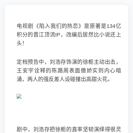
电视剧《陷入我们的热恋》是原著是134亿
积分的晋江顶流IP，改编后居然比小说还上
头！
定档预告中，刘浩存饰演的徐栀主动出击，
王安宇诠释的陈路周表面傲娇实则内心暗
涌，两人的强反差人设碰撞出高甜火花。
剧中，刘浩存把徐栀的直率坚韧演绎得很灵