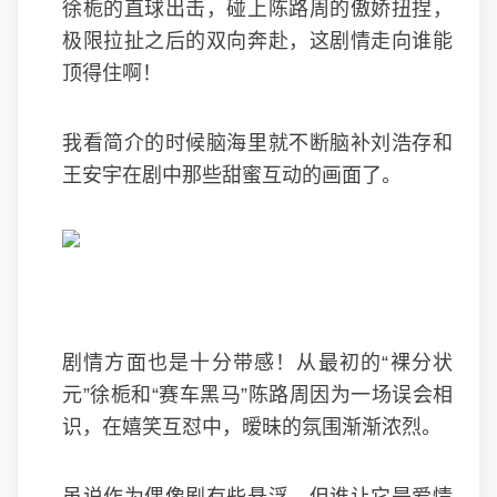
徐栀的直球出击，碰上陈路周的傲娇扭捏，
极限拉扯之后的双向奔赴，这剧情走向谁能
顶得住啊！
我看简介的时候脑海里就不断脑补刘浩存和
王安宇在剧中那些甜蜜互动的画面了。
剧情方面也是十分带感！从最初的“裸分状
元”徐栀和“赛车黑马”陈路周因为一场误会相
识，在嬉笑互怼中，暧昧的氛围渐渐浓烈。