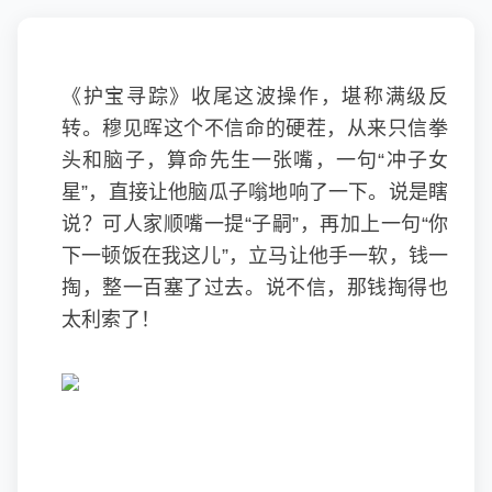
《护宝寻踪》收尾这波操作，堪称满级反
转。
穆见晖
这个不信命的硬茬，从来只信拳
头和脑子，算命先生一张嘴，一句“冲子女
星”，直接让他脑瓜子嗡地响了一下。说是瞎
说？可人家顺嘴一提“子嗣”，再加上一句“你
下一顿饭在我这儿”，立马让他手一软，钱一
掏，整一百塞了过去。说不信，那钱掏得也
太利索了！