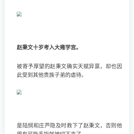
赵秉文十岁考入大雍学宫。
被寄予厚望的赵秉文确实天赋异禀，却也因
此受到其他贵族子弟的虐待。
是陆悯和庄芦隐及时救下了赵秉文，否则他