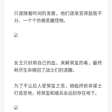
只是随着时间的发展，他们逐渐变得敌我不
分、一个个仿佛恶魔怪物。
女王只好用自己的血，来解癸玺的毒，最终
耗尽生命换回了战士们的清醒。
为了不让后人受癸玺之苦，她临终前命谋士
打造圣地，将癸玺和瘖兵永远封存在地下。