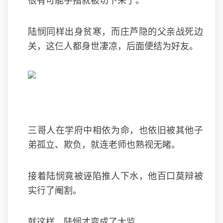
很有可能手指就被切下来了。
陆悯同样出身贫寒，而庄芦隐的父亲战死边
关，这仨人都身世凄凉，后面便结为好友。
三哥人在学府中相依为命，也依旧被其他子
弟孤立、欺负，就连老师也熟视无睹。
接着陆悯竟被诬陷推人下水，他百口莫辩被
实行了阉割。
就这样，陆悯才变成了太监。