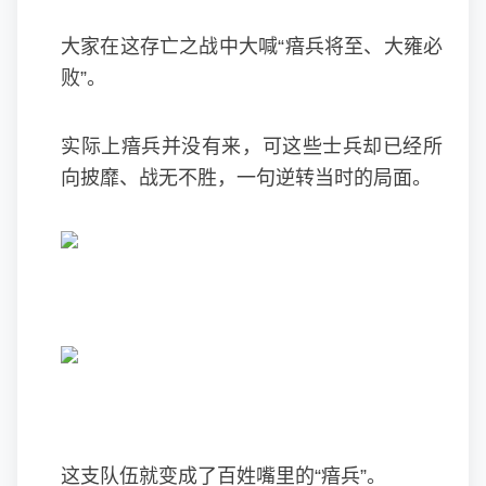
大家在这存亡之战中大喊“瘖兵将至、大雍必
败”。
实际上瘖兵并没有来，可这些士兵却已经所
向披靡、战无不胜，一句逆转当时的局面。
这支队伍就变成了百姓嘴里的“瘖兵”。