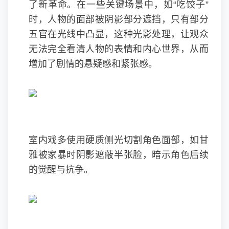
了新革命。在一些关键场景中，如“吃饺子”
时，人物的面部被阴影部分遮挡，只有部分
五官在光线中凸显，这种光影处理，让观众
无法完全看清人物的表情和内心世界，从而
增加了剧情的悬疑感和紧张感。
室内戏多使用硬质侧光切割角色面部，如甘
雅被家暴时阴影遮蔽半张脸，暗示角色后续
的觉醒与抗争。