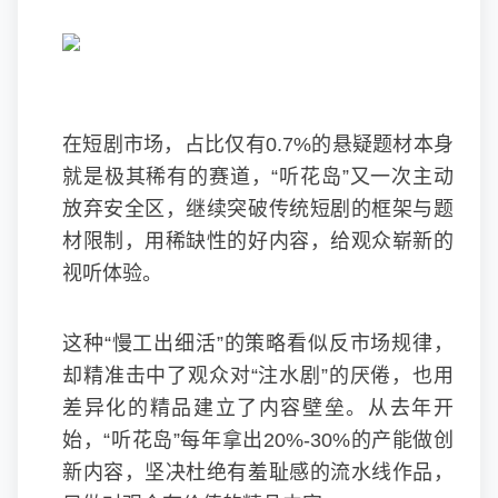
在短剧市场，占比仅有0.7%的悬疑题材本身
就是极其稀有的赛道，“听花岛”又一次主动
放弃安全区，继续突破传统短剧的框架与题
材限制，用稀缺性的好内容，给观众崭新的
视听体验。
这种“慢工出细活”的策略看似反市场规律，
却精准击中了观众对“注水剧”的厌倦，也用
差异化的精品建立了内容壁垒。从去年开
始，“听花岛”每年拿出20%-30%的产能做创
新内容，坚决杜绝有羞耻感的流水线作品，