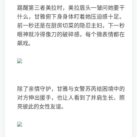
踢醒第三者美拉时，美拉眉头一皱问她要干
什么，甘雅俯下身身体盯着她压迫感十足。
前一秒还是在厨房切菜的隐忍主妇，下一秒
眼神就冷得像刀的破碎感，每个微表情都在
飙戏。
除了亲情守护，甘雅与女警苏芮给困境中的
对方伸出援手，也让人看到了并肩生长、照
亮彼此的女性友谊。