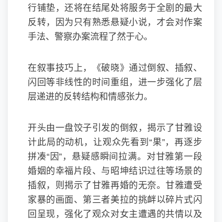
行铺垫，还将在结尾处将服务于全剧的最大
反转，因为只有熟悉悬疑小说，才会对作案
手法、警察办案流程了然于心。
在叙事技巧上，《破晓》通过倒叙、插叙、
闪回等非线性的时间重组，进一步强化了层
层递进的反转结构和情感张力。
开头由一盘饺子引发的倒叙，揭示了甘雅设
计此局的动机，让观众先看到“果”，再逐步
拼凑“因”，悬疑感瞬间拉满。对甘雅第一段
婚姻的幸福片段、与昭坤结识过往等场景的
插叙，则揭示了甘雅再婚的无奈。甘雅遭受
家暴的画面、第三者美拉的挑衅以碎片式闪
回呈现，强化了观众对女主遭遇的共情以及