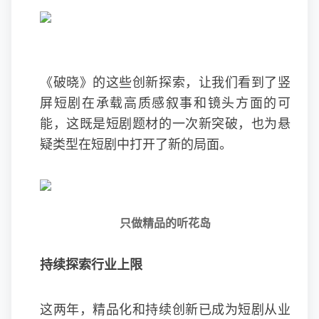
《破晓》的这些创新探索，让我们看到了竖
屏短剧在承载高质感叙事和镜头方面的可
能，这既是短剧题材的一次新突破，也为悬
疑类型在短剧中打开了新的局面。
只做精品的听花岛
持续探索行业上限
这两年，精品化和持续创新已成为短剧从业