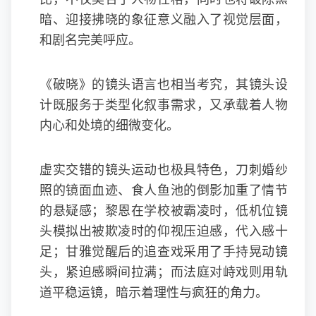
暗、迎接拂晓的象征意义融入了视觉层面，
和剧名完美呼应。
《破晓》的镜头语言也相当考究，其镜头设
计既服务于类型化叙事需求，又承载着人物
内心和处境的细微变化。
虚实交错的镜头运动也极具特色，刀刺婚纱
照的镜面血迹、食人鱼池的倒影加重了情节
的悬疑感；黎恩在学校被霸凌时，低机位镜
头模拟出被欺凌时的仰视压迫感，代入感十
足；甘雅觉醒后的追查戏采用了手持晃动镜
头，紧迫感瞬间拉满；而法庭对峙戏则用轨
道平稳运镜，暗示着理性与疯狂的角力。