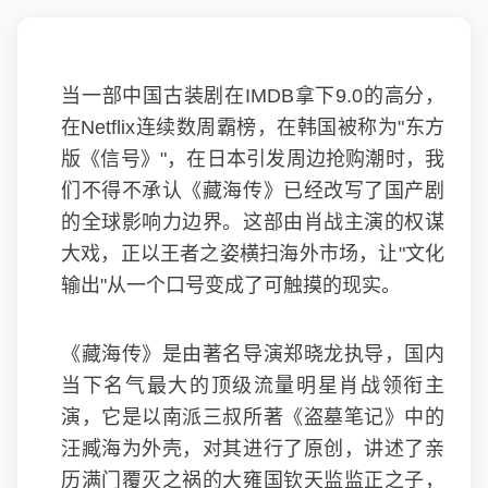
当一部中国古装剧在IMDB拿下9.0的高分，
在Netflix连续数周霸榜，在韩国被称为"东方
版《信号》"，在日本引发周边抢购潮时，我
们不得不承认《
藏海传
》已经改写了国产剧
的全球影响力边界。这部由肖战主演的权谋
大戏，正以王者之姿横扫海外市场，让"文化
输出"从一个口号变成了可触摸的现实。
《藏海传》是由著名导演
郑晓龙
执导，国内
当下名气最大的顶级流量明星肖战领衔主
演，它是以南派三叔所著《盗墓笔记》中的
汪臧海为外壳，对其进行了原创，讲述了亲
历满门覆灭之祸的大雍国钦天监监正之子，