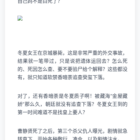
自己妈不是白死了？
冬夏女王在京城暴毙，这是非常严重的外交事故，
结果就一笔带过，只是说把遗体运回去？怎么死
的、死因怎么查、要不要验尸给个解释？这些都没
有，就只知道软禁香暗荼追查癸玺下落。
对了，还有香暗荼是冬夏质子啊！被藏海“金屋藏
娇”那么久，朝廷就没有追查下落？冬夏女王到的
第一时间难道不是找皇上要人？
曹静贤死了之后，第三个杀父仇人曝光，剧情就急
转直下，开始各种敷衍、凑合，以及剧情注水。