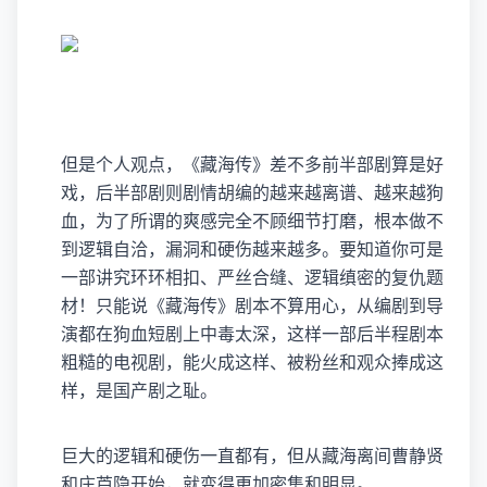
但是个人观点，《藏海传》差不多前半部剧算是好
戏，后半部剧则剧情胡编的越来越离谱、越来越狗
血，为了所谓的爽感完全不顾细节打磨，根本做不
到逻辑自洽，漏洞和硬伤越来越多。要知道你可是
一部讲究环环相扣、严丝合缝、逻辑缜密的复仇题
材！只能说《藏海传》剧本不算用心，从编剧到导
演都在狗血短剧上中毒太深，这样一部后半程剧本
粗糙的电视剧，能火成这样、被粉丝和观众捧成这
样，是国产剧之耻。
巨大的逻辑和硬伤一直都有，但从藏海离间曹静贤
和庄芦隐开始，就变得更加密集和明显。