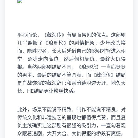
平心而论，《藏海传》有显而易见的优点。这部剧
几乎照搬了《
琅琊榜
》的剧情框架，少年改头换
面、隐姓埋名，长大后凭借自己的聪明才智进入朝
堂，逐步走向高位，然后伺机复仇，最终大仇得
报。当然两部剧结局不同，《琅琊榜》一直病恹恹
的男主，最后的结局不算圆满，而《藏海传》结局
是肖战饰演的藏海辞官和香暗荼浪迹天涯、地久天
长，HE结局更让粉丝快活。
此外，场景不能说不精致、制作不能说不精良，对
传统文化和非遗技艺的呈现也都值得点赞，而且复
仇主线确实让这部剧有很强的吸引力，一直勾着观
众跟着追剧，大开大合、大仇得报的桥段有爽感。