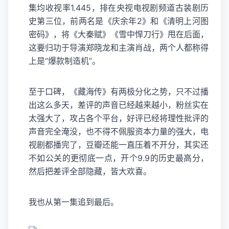
集均收视率1.445，排在央视电视剧频道古装剧历
史第三位，前两名是《庆余年2》和《清明上河图
密码》，将《大秦赋》《雪中悍刀行》甩在后面，
这要归功于导演郑晓龙和主演肖战，两个人都称得
上是“爆款制造机”。
至于口碑，《藏海传》有两极分化之势，只不过播
出这么多天，差评的声音已经越来越小，粉丝实在
太强大了，攻占各个平台，好评已经将理性批评的
声音完全淹没，也不得不佩服资本力量的强大，电
视剧都播完了，豆瓣还能一直压着不开分，其实还
不如公关的更彻底一点，开个9.9的历史最高分，
然后把差评全部隐藏，皆大欢喜。
我也从第一集追到最后。