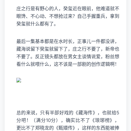
庄之行是有野心的人，癸玺近在眼前，他难道就不
眼馋、不心动、不想抢过来？自己手握重兵，拿到
癸玺就什么都有了。
最后一集基本都是在水时长，正事儿一件都没讲，
藏海说留下癸玺就留下了，庄之行不要了，新帝也
不要了。反正镜头都放在男女主谈情说爱，粉丝想
看什么就喂什么，这不该是一部剧的创作逻辑啊！
总的来说，只有半部好戏的《藏海传》，也就给5
分吧！（满分10分），确实比不了《琅琊榜》，
更比不了
郑晓龙
的《甄嬛传》，这样的东西能被捧