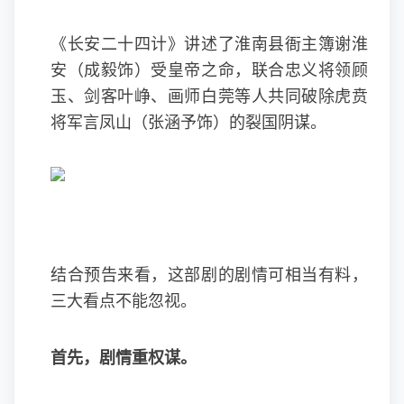
《长安二十四计》讲述了淮南县衙主簿谢淮
安（成毅饰）受皇帝之命，联合忠义将领顾
玉、剑客叶峥、画师白莞等人共同破除虎贲
将军言凤山（张涵予饰）的裂国阴谋。
结合预告来看，这部剧的剧情可相当有料，
三大看点不能忽视。
首先，剧情重权谋。