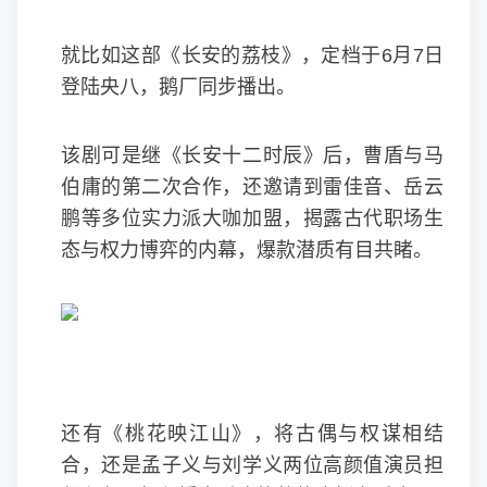
就比如这部《长安的荔枝》，定档于6月7日
登陆央八，鹅厂同步播出。
该剧可是继《长安十二时辰》后，曹盾与马
伯庸的第二次合作，还邀请到雷佳音、岳云
鹏等多位实力派大咖加盟，揭露古代职场生
态与权力博弈的内幕，爆款潜质有目共睹。
还有《桃花映江山》，将古偶与权谋相结
合，还是孟子义与刘学义两位高颜值演员担