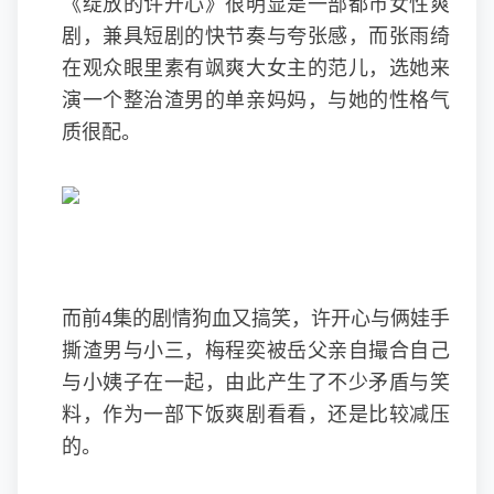
《绽放的许开心》很明显是一部都市女性爽
剧，兼具短剧的快节奏与夸张感，而张雨绮
在观众眼里素有飒爽大女主的范儿，选她来
演一个整治渣男的单亲妈妈，与她的性格气
质很配。
而前4集的剧情狗血又搞笑，许开心与俩娃手
撕渣男与小三，梅程奕被岳父亲自撮合自己
与小姨子在一起，由此产生了不少矛盾与笑
料，作为一部下饭爽剧看看，还是比较减压
的。