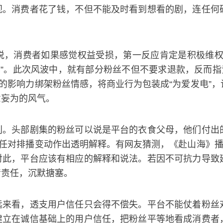
视。消费者花了钱，不但不能及时看到想看的剧，连任何
说，消费者如果感觉权益受损，第一反应肯定是积极维权
黑”。此次风波中，就有部分粉丝不但不要求退款，反而指
像的影响力绑架粉丝情感，将商业行为包装成“为爱发电”
意妄为的风气。
利。头部剧集的粉丝可以说是平台的衣食父母，他们付出
责任对排播变动作出透明解释。有网友猜测，《赴山海》播
对此，平台应该有相应的解释和说法。若因不可抗力导致
清责任，沉默搪塞。
远来看，透支用户信任只会得不偿失。平台不能仗着粉丝
建立在诚信基础上的用户信任，把粉丝平等地看成消费者