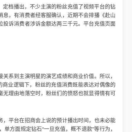
6月）定档播出，不少主演的粉丝充值了视频平台的钻
消息，有消费者经客服确认，近期不会排播《赴山
位投诉消费者涉诉金额达两三千元。平台充值页面
接关系到主演明星的演艺成绩和商业价值。所以，
的商业逻辑下，粉丝的充值消费既能表达对偶像的
毫无理由地落空时，粉丝们的愤怒也就显得情有可
务，平台在招商会上说的预计播出时间，也未必能
单方面规定钻石“一旦充值，概不退款”等行为，