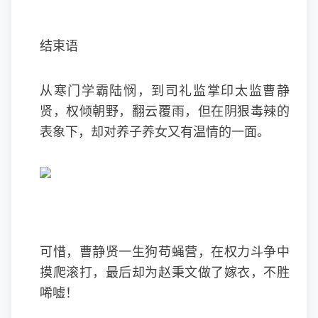
结束语
从寒门学霸陆悯，到司礼监掌印太监曹静
贤，权倾朝野，翻云覆雨，但在阴狠毒辣的
表象下，却对养子养女又有温情的一面。
可惜，曹静贤一生狗苟蝇营，在权力斗争中
摸爬滚打，最后却为赵秉文做了嫁衣，不胜
唏嘘！