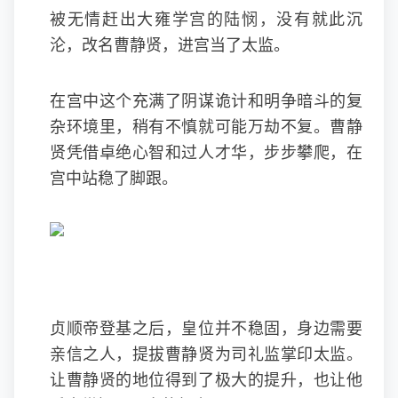
被无情赶出大雍学宫的陆悯，没有就此沉
沦，改名曹静贤，进宫当了太监。
在宫中这个充满了阴谋诡计和明争暗斗的复
杂环境里，稍有不慎就可能万劫不复。曹静
贤凭借卓绝心智和过人才华，步步攀爬，在
宫中站稳了脚跟。
贞顺帝登基之后，皇位并不稳固，身边需要
亲信之人，提拔曹静贤为司礼监掌印太监。
让曹静贤的地位得到了极大的提升，也让他