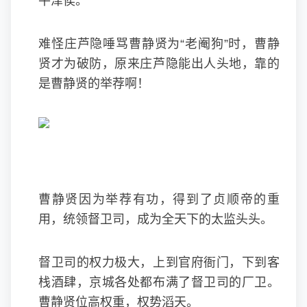
平津侯。
难怪庄芦隐唾骂曹静贤为“老阉狗”时，曹静
贤才为破防，原来庄芦隐能出人头地，靠的
是曹静贤的举荐啊！
曹静贤因为举荐有功，得到了贞顺帝的重
用，统领督卫司，成为全天下的太监头头。
督卫司的权力极大，上到官府衙门，下到客
栈酒肆，京城各处都布满了督卫司的厂卫。
曹静贤位高权重，权势滔天。