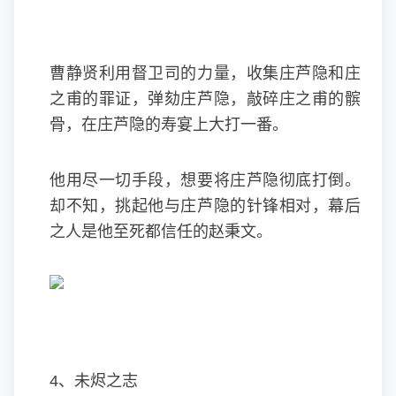
曹静贤利用督卫司的力量，收集庄芦隐和庄
之甫的罪证，弹劾庄芦隐，敲碎庄之甫的髌
骨，在庄芦隐的寿宴上大打一番。
他用尽一切手段，想要将庄芦隐彻底打倒。
却不知，挑起他与庄芦隐的针锋相对，幕后
之人是他至死都信任的赵秉文。
4、未烬之志