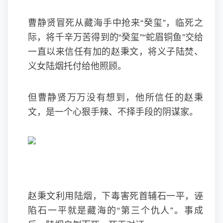
曹静贤冒死从藏海手中抢来“癸玺”，临死之
际，将千辛万苦得到的“癸玺”“蛇眉铜鱼”交给
一直以来信任有加的赵秉文，将义子陆焚、
义女陆烟托付给他照顾。
但曹静贤万万没有想到，他所信任的赵秉
文，是一个心狠手辣、不择手段的阴谋家。
赵秉文利用陆烟，下毒害死首辅石一平，诬
陷石一平就是藏海的“第三个仇人”。事成