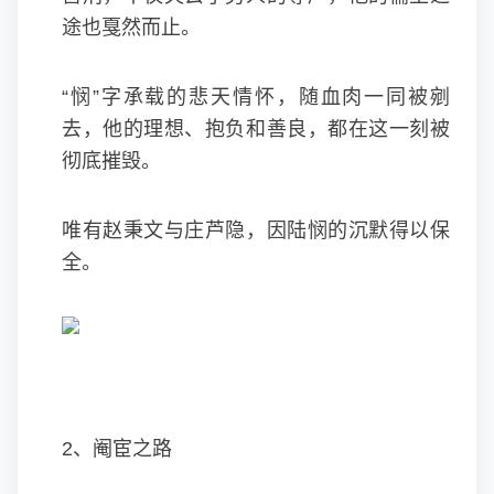
途也戛然而止。
“悯”字承载的悲天情怀，随血肉一同被剜
去，他的理想、抱负和善良，都在这一刻被
彻底摧毁。
唯有赵秉文与庄芦隐，因陆悯的沉默得以保
全。
2、阉宦之路