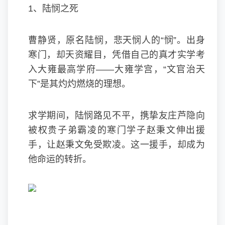
1、陆悯之死
曹静贤，原名陆悯，悲天悯人的“悯”。出身
寒门，却天资耀目，凭借自己的真才实学考
入大雍最高学府——大雍学宫，“文官治天
下”是其灼灼燃烧的理想。
求学期间，陆悯路见不平，携挚友庄芦隐向
被权贵子弟霸凌的寒门学子赵秉文伸出援
手，让赵秉文免受欺凌。这一援手，却成为
他命运的转折。