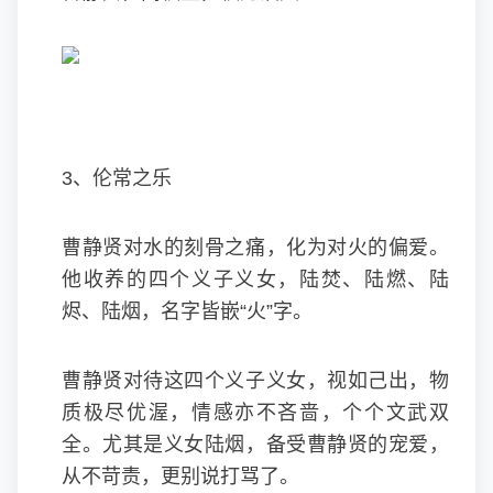
3、伦常之乐
曹静贤对水的刻骨之痛，化为对火的偏爱。
他收养的四个义子义女，陆焚、陆燃、陆
烬、陆烟，名字皆嵌“火”字。
曹静贤对待这四个义子义女，视如己出，物
质极尽优渥，情感亦不吝啬，个个文武双
全。尤其是义女陆烟，备受曹静贤的宠爱，
从不苛责，更别说打骂了。