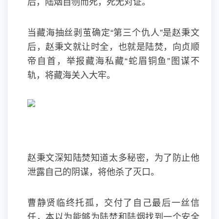
后，陆烟自刎而死，死无对证。
当藏海抽丝剥茧确定“第三个仇人”是赵秉文
后，赵秉文就让时全，也就是陆焚，向贞顺
帝自首，举报藏海私藏“蛇眉铜鱼”图谋不
轨，将藏海关入大牢。
赵秉文深知陆焚知道太多秘密，为了防止他
泄露自己的阴谋，将他杀了灭口。
曹静贤临终托孤，交付了自己最后一丝信
任，本以为能够为陆焚和陆烟找到一个安全