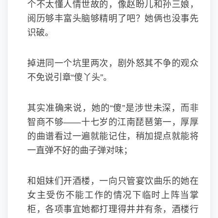
个不太懂人情世故的，像赵盼儿和孙三娘，
阅历够丰富头脑够精明了吧？她俩也没事先
识破。
掉进同一个坑里两次，剧外怒其不争的观众
不免说引章“傻丫头”。
其实准确来说，她的“傻”是涉世未深，而非
智商不够——十七岁的江南琵琶第一，厚厚
的曲谱看过一遍就能记住，稍加提点就能将
一直弹不好的曲子弹对味；
和姐妹们开酒楼，一向只管宴饮曲乐的她在
女主受伤不能工作的情况下临时上阵当掌
柜，各项事宜她都打理得井井有条，酒楼行