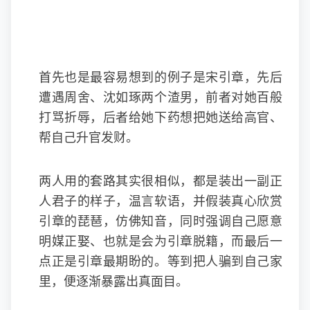
首先也是最容易想到的例子是宋引章，先后
遭遇周舍、沈如琢两个渣男，前者对她百般
打骂折辱，后者给她下药想把她送给高官、
帮自己升官发财。
两人用的套路其实很相似，都是装出一副正
人君子的样子，温言软语，并假装真心欣赏
引章的琵琶，仿佛知音，同时强调自己愿意
明媒正娶、也就是会为引章脱籍，而最后一
点正是引章最期盼的。等到把人骗到自己家
里，便逐渐暴露出真面目。