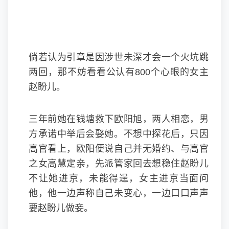
倘若认为引章是因涉世未深才会一个火坑跳
两回，那不妨看看公认有800个心眼的女主
赵盼儿。
三年前她在钱塘救下欧阳旭，两人相恋，男
方承诺中举后会娶她。不想中探花后，只因
高官看上，欧阳便说自己并无婚约、与高官
之女高慧定亲，先派管家回去想稳住赵盼儿
不让她进京，未能得逞，女主进京当面问
他，他一边声称自己未变心，一边口口声声
要赵盼儿做妾。