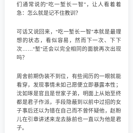
们通常说的“吃一堑长一智”，让人看着着
急：怎么就是记不住教训？
可话又说回来，“吃一堑长一智”本就是最理
想的状态，看似容易，然而下一次、下下
次……“堑”还会以完全相同的面貌再次出现
吗？
周舍前期伪装不到位，有些阅历的一眼就能
看穿，发现事情未如己愿便立即暴露本性；
沈如琢是官且是世家子弟，明面上从始至终
都是君子作派，手段隐蔽到以前中过招的女
子事后还以为错在自己而不曾怀疑他，赵盼
儿在引章讲述来龙去脉前也一直以为他是君
子。