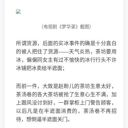
（电视剧《梦华录》截图）
所谓货源，后面的买冰事件的确是十分直白
的被人把住了货源——天气炎热，茶坊要用
冰，偏偏同女主有过不愉快的冰行行头不许
冰铺把冰卖给半遮面；
而前一件，大致是赵盼儿的茶坊生意太好，
茶汤巷的各大茶坊被抢了生意心生不满，加
上跟风没讨到好，一群掌柜上门警告顾客，
以后凡是在半遮面消费的，茶汤巷不再招
待，想倒逼半遮面关门。