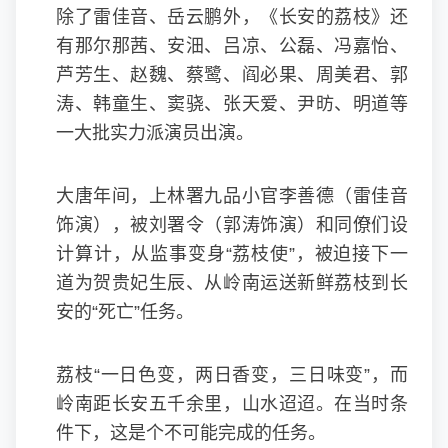
除了雷佳音、岳云鹏外，《长安的荔枝》还
有那尔那茜、安沺、吕凉、公磊、冯嘉怡、
芦芳生、赵魏、蔡鹭、阎必果、周美君、郭
涛、韩童生、窦骁、张天爱、尹昉、明道等
一大批实力派演员出演。
大唐年间，上林署九品小官李善德（雷佳音
饰演），被刘署令（郭涛饰演）和同僚们设
计算计，从监事变身“荔枝使”，被迫接下一
道为贺贵妃生辰、从岭南运送新鲜荔枝到长
安的“死亡”任务。
荔枝“一日色变，两日香变，三日味变”，而
岭南距长安五千余里，山水迢迢。在当时条
件下，这是个不可能完成的任务。