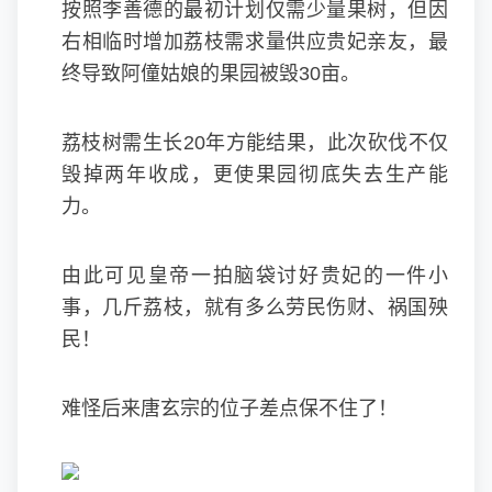
按照李善德的最初计划仅需少量果树，但因
右相临时增加荔枝需求量供应贵妃亲友，最
终导致阿僮姑娘的果园被毁30亩。
荔枝树需生长20年方能结果，此次砍伐不仅
毁掉两年收成，更使果园彻底失去生产能
力。
由此可见皇帝一拍脑袋讨好贵妃的一件小
事，几斤荔枝，就有多么劳民伤财、祸国殃
民！
难怪后来唐玄宗的位子差点保不住了！