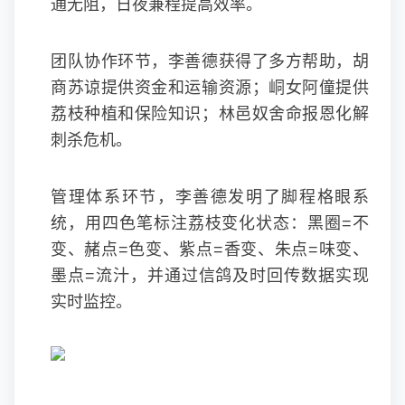
通无阻，日夜兼程提高效率。
团队协作环节，李善德获得了多方帮助，胡
商苏谅提供资金和运输资源；峒女阿僮提供
荔枝种植和保险知识；林邑奴舍命报恩化解
刺杀危机。
管理体系环节，李善德发明了脚程格眼系
统，用四色笔标注荔枝变化状态：黑圈=不
变、赭点=色变、紫点=香变、朱点=味变、
墨点=流汁，并通过信鸽及时回传数据实现
实时监控。