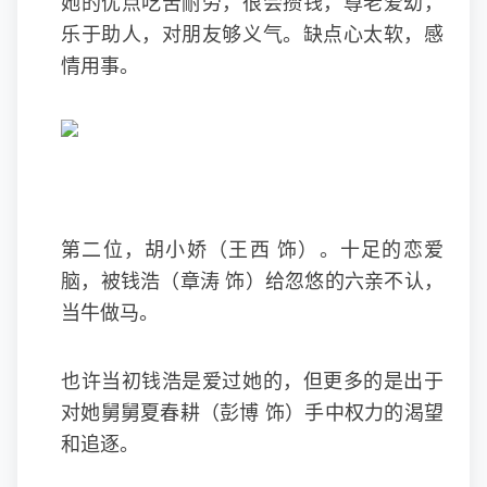
她的优点吃苦耐劳，很会攒钱，尊老爱幼，
乐于助人，对朋友够义气。缺点心太软，感
情用事。
第二位，胡小娇（王西 饰）。十足的恋爱
脑，被钱浩（章涛 饰）给忽悠的六亲不认，
当牛做马。
也许当初钱浩是爱过她的，但更多的是出于
对她舅舅夏春耕（彭博 饰）手中权力的渴望
和追逐。