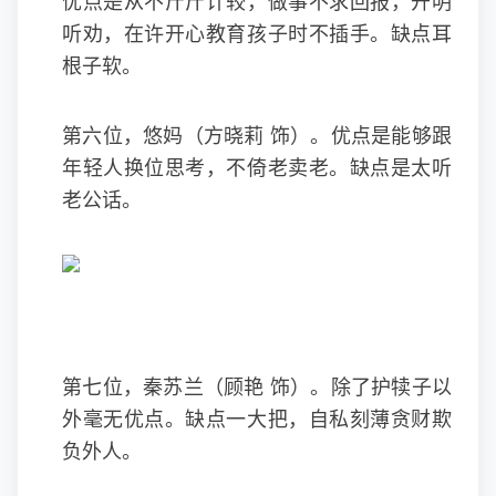
优点是从不斤斤计较，做事不求回报，开明
听劝，在许开心教育孩子时不插手。缺点耳
根子软。
第六位，悠妈（方晓莉 饰）。优点是能够跟
年轻人换位思考，不倚老卖老。缺点是太听
老公话。
第七位，秦苏兰（顾艳 饰）。除了护犊子以
外毫无优点。缺点一大把，自私刻薄贪财欺
负外人。