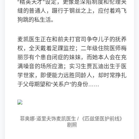
“精英天才”设定，更像是深陷制度和伦理夹
缝的普通人，蹑行于钢丝之上，应付着鸡飞
狗跳的私生活。
麦凯医生正在和前夫打官司争夺儿子的抚养
权，全天戴着足踝监控；二年级住院医师梅
丽莎有个患自闭症的妹妹，而她本人会在充
满噪音的场所应激；实习生贾瓦迪出生于医
学世家，即便能力远胜同龄人，却时常挣扎
于父母期望和“关系户”的身份……
菲奥娜·道里夫饰麦凯医生 / 《匹兹堡医护前线》
剧照