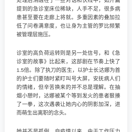
处理后消融在了一些对话和伏线中，如开篇
提到的急诊室床位稀缺，人手不足，很多病
患甚至要在走廊上将就。多重因素的叠加拉
低了问卷满意度，也让身为主管的罗比频繁
被管理层施压。
诊室的高负荷运转则是另一处信号，和《急
诊室的故事》比起来，这部剧在节奏上快了
1.5倍。除了执刀的医生，以护士长达娜为首
的护士们要随时紧盯叫号大屏，安抚病人们
的情绪，但辛苦换来的并不总是理解。在抽
烟小憩时，达娜被某个等到发火的患者狠揍
了一拳，这次遇袭让她内心的阴影加深，进
而萌生出离职的念头。
她并不是孤例，自疫情以来，由于工作压力