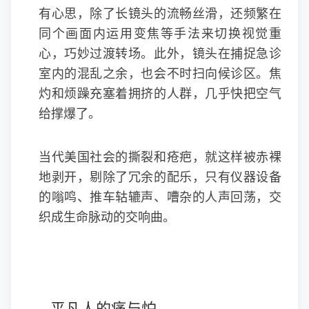
有心思，除了长镜头的流畅丝滑，还频繁在
同个画面内运用变焦等手法来切换视觉重
心，巧妙过渡转场。此外，镜头在捕捉急诊
室内的混乱之余，也会不时扫向候诊区。焦
灼和烦躁充塞着拥挤的人群，几乎快把空气
给撑爆了。
当代美国社会的撕裂和疮疤，就这样被赤裸
地剥开，剔除了冗余的配乐，只有仪器设备
的嗡鸣、推车轱辘声、嘈杂的人声回荡，交
织成生命脉动的交响曲。
平凡人的痛与怕