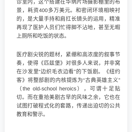
诊室内，这个搭建在华纳片场摄影棚里的布
景，耗资400多万美元。和密闭环境相映衬
的，是大量手持和肩扛长镜头的运用，精准
再现了医护人员们忙得脚不沾地，甚至无暇
上厕所和吃饭的状态。
医疗剧尖锐的题材，紧绷和高浓度的叙事节
奏，使得《匹兹堡》对很多人来说，并非窝
在沙发里“边织毛衣边看”的下饭剧。《纽约
客》将整部剧的内核提炼为“古典英雄主义”
（the old-school heroics），可谓十足贴
切。而在重拾美剧古早的风味之余，它也在
试图打破程式化的套路，传递出迫切的公共
教育和警示。