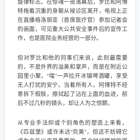
旋律标志。在惊魂一夜落幕后，罗比和阿博
特拖着沉重的身躯从候诊区离开，电视上正
在直播格洛丽亚（首席医疗官）参加记者会
的画面，可见重大公共安全事件后的宣传工
作，也是医院业务经营的一部分。
但对罗比和他的同事们来说，此刻最需要
的，不是外界的溢美和掌声，而是在附近公
园里小聚，“嗤”一声拉开冰镇啤酒罐，享受
无人打扰的安宁。当着所有人，阿博特不经
意拆下假肢，擦拭起了沾在上面的血迹，前
后不过几秒的镜头，却让人为之惊颤。
从专业手法抑或个别角色的塑造上来看，
《匹兹堡》或许未达“完美”，但这不妨碍它