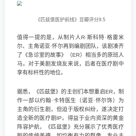
《匹兹堡医护前线》豆瓣评分9.5
值得一提的是，从制片人R·斯科特·格雷米
尔、主角诺亚·怀尔再到编剧团队，该剧凑齐
了《急诊室的故事》（ER）相当多的原班人
马。对于美剧发烧友来说，后者在医疗剧中
享有标杆性的地位。
据悉，《匹兹堡》的主创们本想重启ER，制
作一部以约翰·卡特医生（诺亚·怀尔饰）为
主角的衍生剧，但迫于版权纠纷，遂决定打
造全新的医疗剧IP。得益于业内资深的黄金
阵容护航，《匹兹堡》充分展示了优秀医疗
剧的传统美德，如均衡有力的群像、专业主