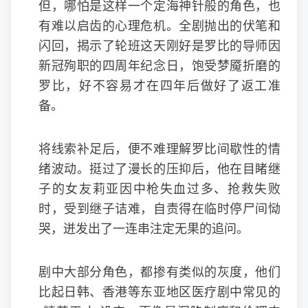
但，哪怕是这样一个定海神针般的角色，也
有难以启齿的心理危机。全剧抛出的伏笔和
闪回，揭示了轮班这天刚好是罗比的导师因
新冠殉职的四周年纪念日，饱受梦魇折磨的
罗比，好不容易才在四年后做好了返工准
备。
将线索补足后，便不难理解罗比间歇性的情
绪波动。挺过了漫长的压抑后，他在目睹继
子的女友莉亚因中枪失血过多、抢救失败
时，受到继子诘难，自责得在临时停尸间恸
哭，迸发出了一连串注定无果的追问。
剧中大部分角色，都掺有类似的灰度，他们
比起日韩、香港等东亚地区医疗剧中常见的