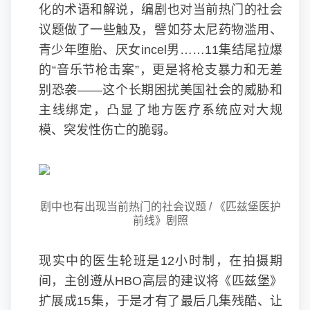
化的术语和解说，编剧也对当前热门的社会
议题做了一些触及，譬如芬太尼药物滥用、
青少年堕胎、厌女incel男……11集结尾拉爆
的“音乐节枪击案”，更是将枪支暴力和无差
别恐袭——这个长期困扰美国社会的威胁和
主线绑定，凸显了地方医疗系统应对大规
模、突发性伤亡的脆弱。
剧中也有出现当前热门的社会议题 / 《匹兹堡医护
前线》剧照
现实中的医生轮班是12小时制，在拍摄期
间，主创遵从HBO高层的建议将《匹兹堡》
扩展成15集，于是才有了最后几集残酷、让