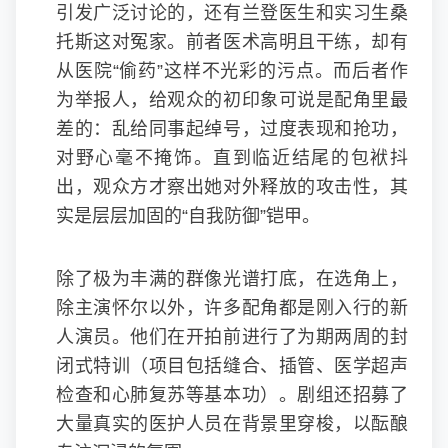
引发广泛讨论的，还有兰登医生和实习生桑
托斯这对冤家。前者医术高明且干练，却有
从医院“偷药”这样不光彩的污点。而后者作
为举报人，给观众的初印象可说是配角里最
差的：乱给同事起绰号，过度表现和抢功，
对野心毫不掩饰。直到临近结尾的包袱抖
出，观众方才察出她对外释放的攻击性，其
实是层层加固的“自我防御”铠甲。
除了极为丰满的群像光谱打底，在选角上，
除主演怀尔以外，许多配角都是刚入行的新
人演员。他们在开拍前进行了为期两周的封
闭式特训（项目包括缝合、插管、医学超声
检查和心肺复苏等基本功）。剧组还招募了
大量真实的医护人员在背景里穿梭，以酝酿