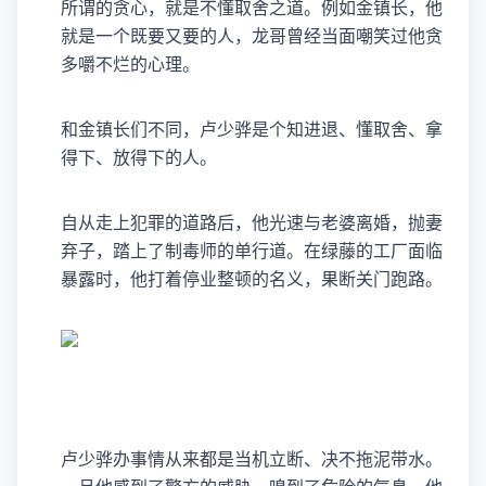
所谓的贪心，就是不懂取舍之道。例如金镇长，他
就是一个既要又要的人，龙哥曾经当面嘲笑过他贪
多嚼不烂的心理。
和金镇长们不同，卢少骅是个知进退、懂取舍、拿
得下、放得下的人。
自从走上犯罪的道路后，他光速与老婆离婚，抛妻
弃子，踏上了制毒师的单行道。在绿藤的工厂面临
暴露时，他打着停业整顿的名义，果断关门跑路。
卢少骅办事情从来都是当机立断、决不拖泥带水。