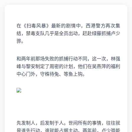
在《
扫毒风暴
》最新的剧情中，西港警方再次集
结，禁毒支队几乎是全员出动，赶赴绿藤抓捕
卢少
骅
。
和两年前那场失败的抓捕行动不同，这一次，林强
峰与黎安制定了周密的计划，他们在吴燕萍的福利
中心门外，守株待兔、等鱼上钩。
先发制人，后发制于人。世间所有的事情，往往就
是谁先行动，谁就能占据主动。两年前，卢少骅能