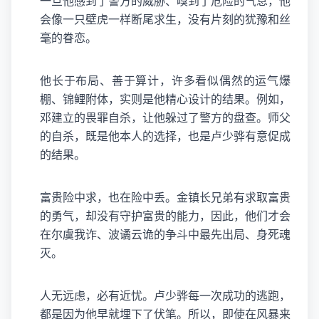
一旦他感到了警方的威胁、嗅到了危险的气息，他
会像一只壁虎一样断尾求生，没有片刻的犹豫和丝
毫的眷恋。
他长于布局、善于算计，许多看似偶然的运气爆
棚、锦鲤附体，实则是他精心设计的结果。例如，
邓建立的畏罪自杀，让他躲过了警方的盘查。师父
的自杀，既是他本人的选择，也是卢少骅有意促成
的结果。
富贵险中求，也在险中丢。金镇长兄弟有求取富贵
的勇气，却没有守护富贵的能力，因此，他们才会
在尔虞我诈、波谲云诡的争斗中最先出局、身死魂
灭。
人无远虑，必有近忧。卢少骅每一次成功的逃跑，
都是因为他早就埋下了伏笔。所以，即使在风暴来