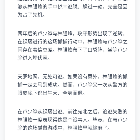
够从林强峰的手中侥幸逃脱、躲过一劫，完全是因
为占了先机。
两年后的卢少骅与林强峰，攻守形势出现了逆转。
在绿藤进行的这场抓捕行动中，林强峰与卢少骅之
间存在着信息差。林强峰布下了口袋阵，坐等卢少
骅进入埋伏圈。
天罗地网，无处可逃。如果没有意外，林强峰的抓
捕一定会马到成功。然而，卢少骅又一次从警方的
眼皮底下逃出生天、全身而退。
在卢少骅从绿藤出逃、前往宛北之后，追逃失败的
林强峰一度表现得像是个没事人。毕竟，在与卢少
骅的这场猫鼠游戏中，林强峰早就输麻了。