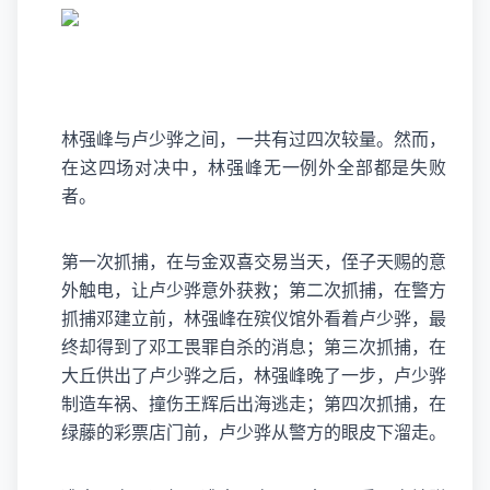
林强峰与卢少骅之间，一共有过四次较量。然而，
在这四场对决中，林强峰无一例外全部都是失败
者。
第一次抓捕，在与金双喜交易当天，侄子天赐的意
外触电，让卢少骅意外获救；第二次抓捕，在警方
抓捕邓建立前，林强峰在殡仪馆外看着卢少骅，最
终却得到了邓工畏罪自杀的消息；第三次抓捕，在
大丘供出了卢少骅之后，林强峰晚了一步，卢少骅
制造车祸、撞伤王辉后出海逃走；第四次抓捕，在
绿藤的彩票店门前，卢少骅从警方的眼皮下溜走。