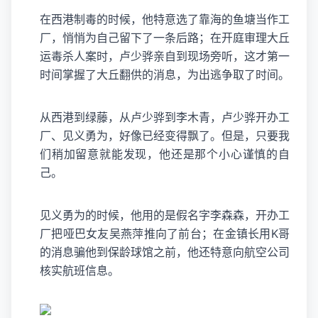
在西港制毒的时候，他特意选了靠海的鱼塘当作工
厂，悄悄为自己留下了一条后路；在开庭审理大丘
运毒杀人案时，卢少骅亲自到现场旁听，这才第一
时间掌握了大丘翻供的消息，为出逃争取了时间。
从西港到绿藤，从卢少骅到李木青，卢少骅开办工
厂、见义勇为，好像已经变得飘了。但是，只要我
们稍加留意就能发现，他还是那个小心谨慎的自
己。
见义勇为的时候，他用的是假名字李森森，开办工
厂把哑巴女友吴燕萍推向了前台；在金镇长用K哥
的消息骗他到保龄球馆之前，他还特意向航空公司
核实航班信息。